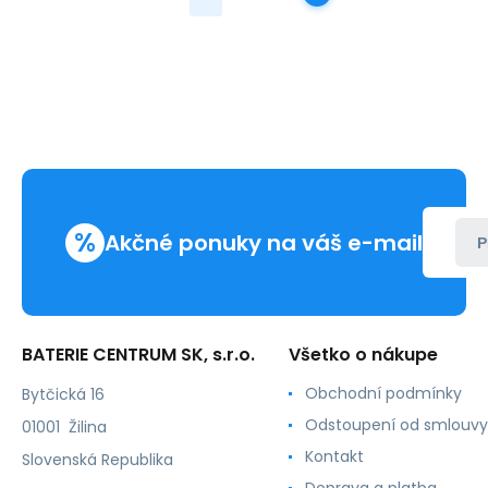
%
Akčné ponuky na váš e-mail
P
BATERIE CENTRUM SK, s.r.o.
Všetko o nákupe
Obchodní podmínky
Bytčická 16
Odstoupení od smlouvy
01001 Žilina
Kontakt
Slovenská Republika