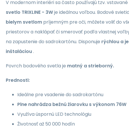
V modernom interiéri sa často používajú tzv. vstavané 
svetlo TRIXLINE - 3W
je ideálnou voľbou. Bodové svieti
bielym svetlom
príjemným pre oči, môžete voliť do v
priestorov a naklápať či smerovať podľa vlastnej voľby
na zapustenie do sadrokartónu. Disponuje
rýchlou a 
inštaláciou
.
Povrch bodového svetla je
matný a strieborný.
Prednosti:
Ideálne pre vsadenie do sadrokartónu
Plne nahrádza bežnú žiarovku s výkonom 76W
Využíva úspornú LED technológiu
Životnosť až 50 000 hodín