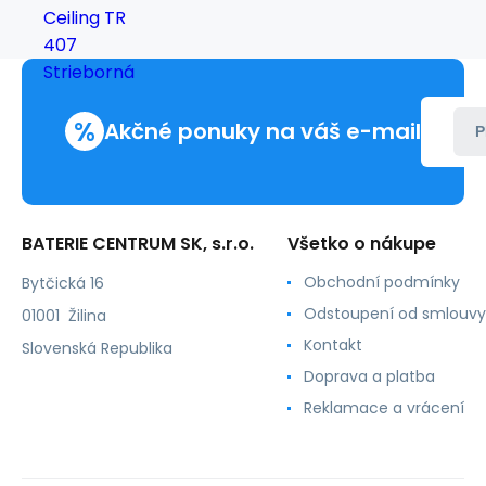
Ceiling
TR
407
Strieborná
%
Akčné ponuky na váš e-mail
P
BATERIE CENTRUM SK, s.r.o.
Všetko o nákupe
Obchodní podmínky
Bytčická 16
Odstoupení od smlouvy
01001 Žilina
Kontakt
Slovenská Republika
Doprava a platba
Reklamace a vrácení