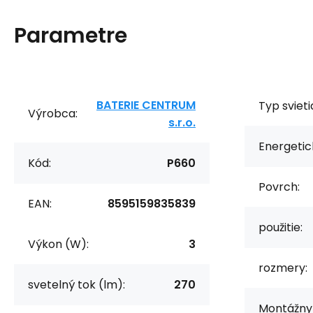
Parametre
BATERIE CENTRUM
Typ svieti
Výrobca:
s.r.o.
Energetic
Kód:
P660
Povrch:
EAN:
8595159835839
použitie:
Výkon (W):
3
rozmery:
svetelný tok (lm):
270
Montážny 