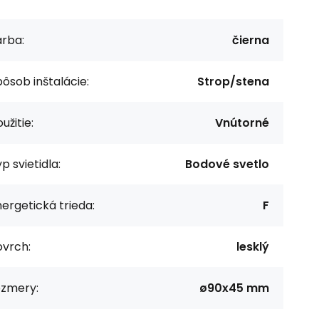
arba:
čierna
ôsob inštalácie:
Strop/stena
užitie:
Vnútorné
p svietidla:
Bodové svetlo
ergetická trieda:
F
ovrch:
lesklý
ozmery:
ø90x45 mm