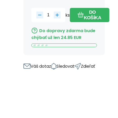
DO
ks
KOŠÍKA
Do dopravy zdarma bude
chýbať už len
24.85
EUR
Váš dotaz
Sledovat
Zdieľať