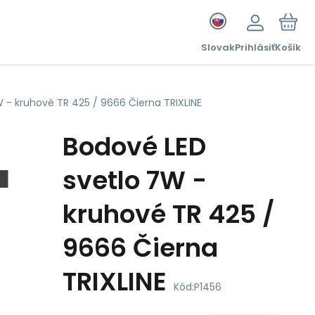
Slovak
Prihlásiť
Košík
 - kruhové TR 425 / 9666 Čierna TRIXLINE
Bodové LED
svetlo 7W -
kruhové TR 425 /
9666 Čierna
TRIXLINE
Kód:
P1456