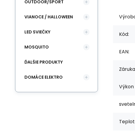
OUTDOOR/SPORT
Výrob
VIANOCE / HALLOWEEN
LED SVIEČKY
Kód:
MOSQUITO
EAN:
ĎALŠIE PRODUKTY
Záruka
DOMÁCE ELEKTRO
Výkon 
svetel
Teplot