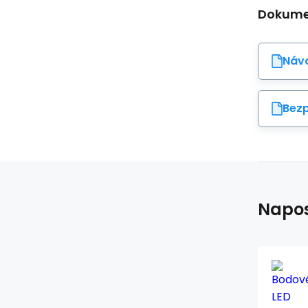
Dokumen
Návo
Bezp
Napos