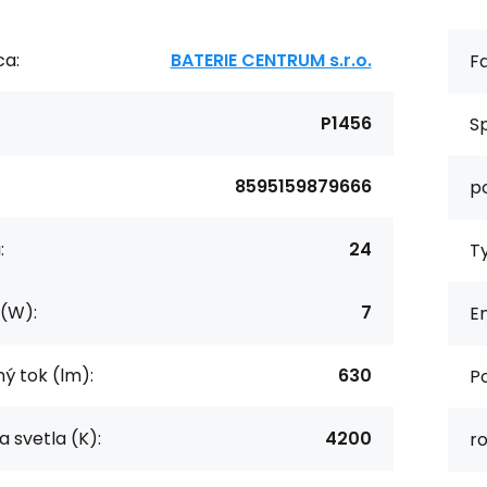
ca:
BATERIE CENTRUM s.r.o.
F
P1456
Sp
8595159879666
po
:
24
Ty
(W):
7
En
ný tok (lm):
630
P
a svetla (K):
4200
r