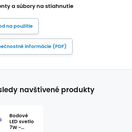
ty a súbory na stiahnutie
d na použitie
ečnostné informácie (PDF)
ledy navštívené produkty
Bodové
LED svetlo
7W -