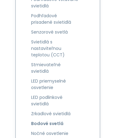
svietidlá
Podhľadové
prisadené svietidlá
Senzorové svetlá
Svietidlá s
nastaviteľnou
teplotou (CCT)
Stmievateľné
svietidlá
LED priemyselné
osvetlenie
LED podlinkové
svietidlá
Zrkadlové svietidlá
Bodové svetlá
Nočné osvetlenie