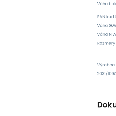
Váha bale
EAN kart
Váha G.W
Váha N.W.
Rozmery
Výrobca:
2031/109C
Dok