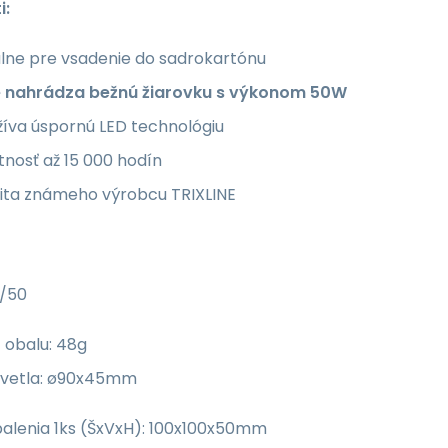
i:
álne pre vsadenie do sadrokartónu
e nahrádza bežnú žiarovku s výkonom 50W
žíva úspornú LED technológiu
tnosť až 15 000 hodín
lita známeho výrobcu TRIXLINE
/50
 obalu: 48g
svetla: ø90x45mm
alenia 1ks (ŠxVxH): 100x100x50mm