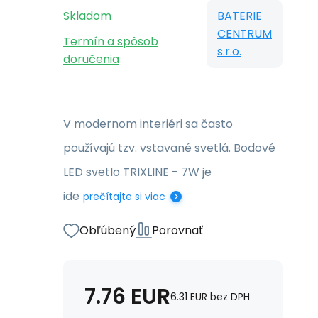
Skladom
BATERIE
CENTRUM
Termín a spôsob
s.r.o.
doručenia
V modernom interiéri sa často
používajú tzv. vstavané svetlá. Bodové
LED svetlo TRIXLINE - 7W je
ide
prečítajte si viac
Obľúbený
Porovnať
7.76
EUR
6.31
EUR
bez DPH