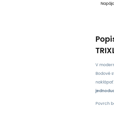
Napája
Popi
TRIX
V moderno
Bodové s
naklápať 
jednoduc
Povrch b