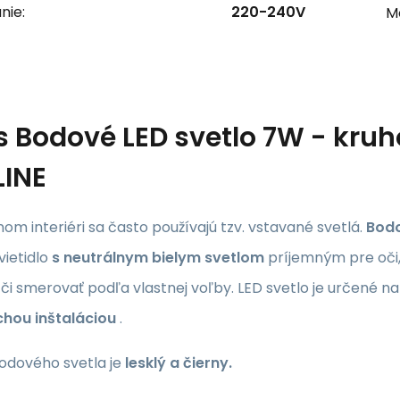
nie:
220-240V
M
s
Bodové LED svetlo 7W - kruh
LINE
m interiéri sa často používajú tzv. vstavané svetlá.
Bodo
vietidlo
s neutrálnym bielym svetlom
príjemným pre oči,
či smerovať podľa vlastnej voľby. LED svetlo je určené n
hou inštaláciou
.
odového svetla je
lesklý a čierny.