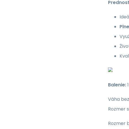
Prednost
Ide
Pln
Vyu
Živo
Kva
Balenie:
1
Váha bez
Rozmer 
Rozmer b