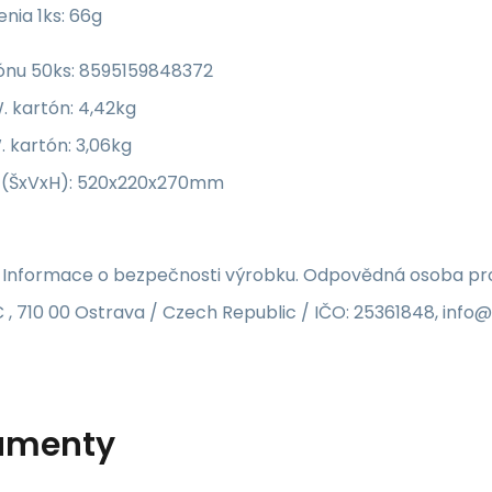
nia 1ks: 66g
ónu 50ks: 8595159848372
. kartón: 4,42kg
 kartón: 3,06kg
 (ŠxVxH): 520x220x270mm
 Informace o bezpečnosti výrobku. Odpovědná osoba pro 
 , 710 00 Ostrava / Czech Republic / IČO: 25361848, inf
umenty