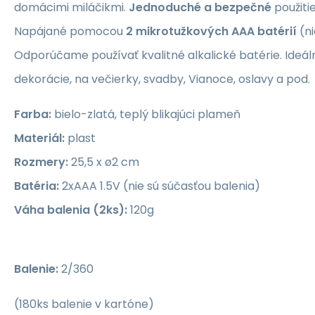
domácimi miláčikmi.
Jednoduché a bezpečné
použitie
Napájané pomocou
2 mikrotužkových AAA batérií
(ni
Odporúčame používať kvalitné alkalické batérie. Ide
dekorácie, na večierky, svadby, Vianoce, oslavy a pod.
Farba:
bielo-zlatá, teplý blikajúci plameň
Materiál:
plast
Rozmery:
25,5 x ø2 cm
Batéria:
2xAAA 1.5V (nie sú súčasťou balenia)
Váha balenia (2ks):
120g
Balenie:
2/360
(180ks balenie v kartóne)