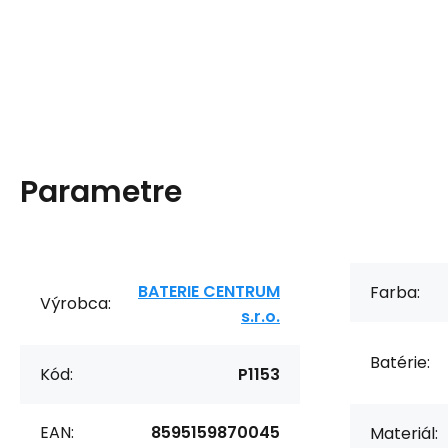
Parametre
BATERIE CENTRUM
Farba:
Výrobca:
s.r.o.
Batérie:
Kód:
P1153
EAN:
8595159870045
Materiál: