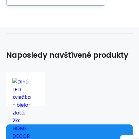
Naposledy navštívené produkty
Dlhá
LED
sviečka
-
bielo-
zlatá,
2ks
HOME
DECOR
HD-