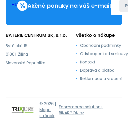
%
116
Akčné ponuky na váš e-mail
P
BATERIE CENTRUM SK, s.r.o.
Všetko o nákupe
Obchodní podmínky
Bytčická 16
Odstoupení od smlouvy
01001 Žilina
Kontakt
Slovenská Republika
Doprava a platba
Reklamace a vrácení
© 2026 |
Ecommerce solutions
Mapa
BINARGON.cz
stránok