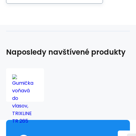
Naposledy navštívené produkty
Gumička
voňavá
do
vlasov,
TRIXLINE
TR
265