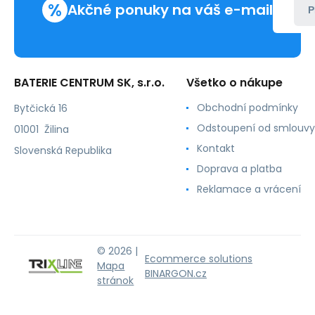
%
Akčné ponuky na váš e-mail
P
BATERIE CENTRUM SK, s.r.o.
Všetko o nákupe
Obchodní podmínky
Bytčická 16
Odstoupení od smlouvy
01001 Žilina
Kontakt
Slovenská Republika
Doprava a platba
Reklamace a vrácení
© 2026 |
Ecommerce solutions
Mapa
BINARGON.cz
stránok