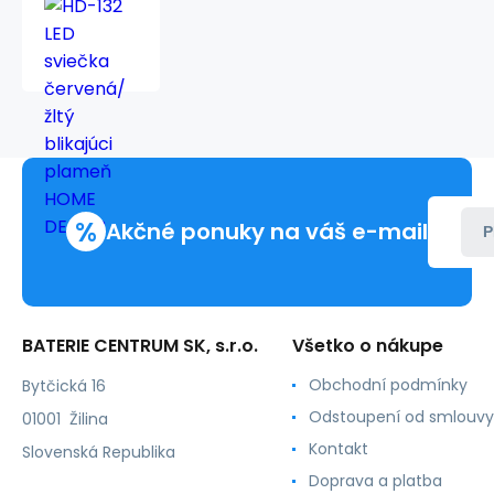
HD-
132
LED
sviečka
červená/
žltý
blikajúci
plameň
HOME
DECOR
%
Akčné ponuky na váš e-mail
P
BATERIE CENTRUM SK, s.r.o.
Všetko o nákupe
Obchodní podmínky
Bytčická 16
Odstoupení od smlouvy
01001 Žilina
Kontakt
Slovenská Republika
Doprava a platba