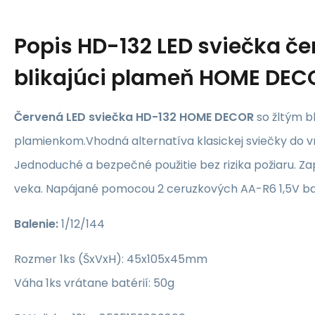
Popis
HD-132 LED sviečka če
blikajúci plameň HOME DEC
Červená LED sviečka HD-132 HOME DECOR
so žltým b
plamienkom.Vhodná alternatíva klasickej sviečky do v
Jednoduché a bezpečné použitie bez rizika požiaru. 
veka. Napájané pomocou 2 ceruzkových AA-R6 1,5V baté
Balenie:
1/12/144
Rozmer 1ks (ŠxVxH): 45x105x45mm
Váha 1ks vrátane batérií: 50g