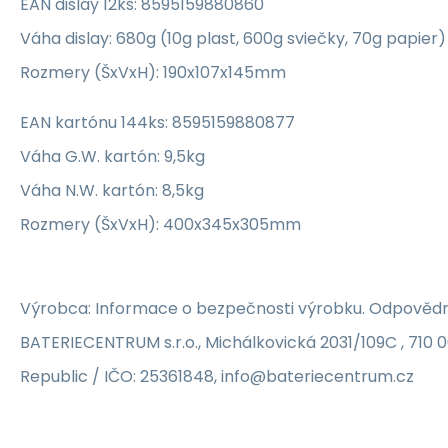
EAN dislay 12ks: 8595159880860
Váha dislay: 680g (10g plast, 600g sviečky, 70g papier)
Rozmery (ŠxVxH): 190x107x145mm
EAN kartónu 144ks: 8595159880877
Váha G.W. kartón: 9,5kg
Váha N.W. kartón: 8,5kg
Rozmery (ŠxVxH): 400x345x305mm
Výrobca: Informace o bezpečnosti výrobku. Odpovědn
BATERIECENTRUM s.r.o., Michálkovická 2031/109C , 710 
Republic / IČO: 25361848, info@bateriecentrum.cz