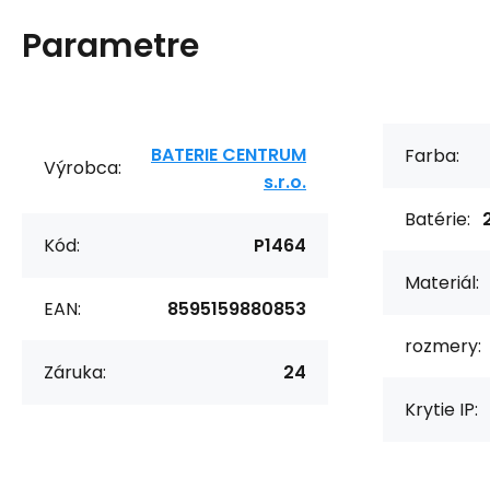
Parametre
BATERIE CENTRUM
Farba:
Výrobca:
s.r.o.
Batérie:
Kód:
P1464
Materiál:
EAN:
8595159880853
rozmery:
Záruka:
24
Krytie IP: