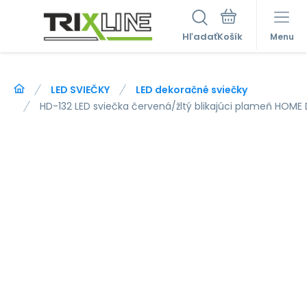
Hľadať
Menu
LED SVIEČKY
LED dekoračné sviečky
HD-132 LED sviečka červená/žltý blikajúci plameň HOM