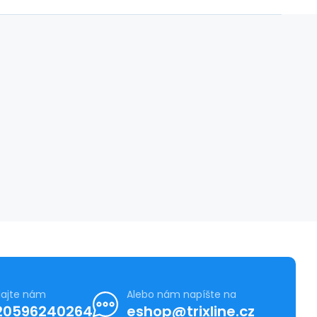
lajte nám
Alebo nám napíšte na
20596240264
eshop@trixline.cz