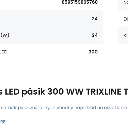
8595159865768
Na
:
24
Di
 (W):
24
Kr
LED:
300
s
LED pásik 300 WW TRIXLINE 
 samolepiaci vnútorný, je vhodný napríklad na osvetlenie d
RE: