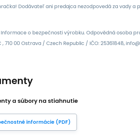
o hračka! Dodávateľ ani predajca nezodpovedá za vady 
 Informace o bezpečnosti výrobku. Odpovědná osoba pro 
 , 710 00 Ostrava / Czech Republic / IČO: 25361848, inf
umenty
ty a súbory na stiahnutie
ečnostné informácie (PDF)