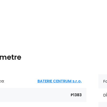
metre
ca:
BATERIE CENTRUM s.r.o.
Fa
P1383
Dĺ