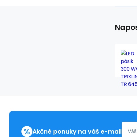
Napos
%
Akčné ponuky na váš e-mail