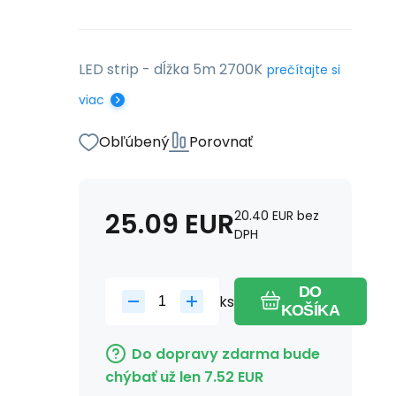
LED strip - dĺžka 5m 2700K
prečítajte si
viac
Obľúbený
Porovnať
25.09
EUR
20.40
EUR
bez
DPH
DO
ks
KOŠÍKA
Do dopravy zdarma bude
chýbať už len
7.52
EUR