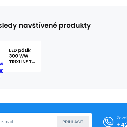
ledy navštívené produkty
LED pásik
300 WW
TRIXLINE TR
645
Zavo
PRIHLÁSIŤ
+4