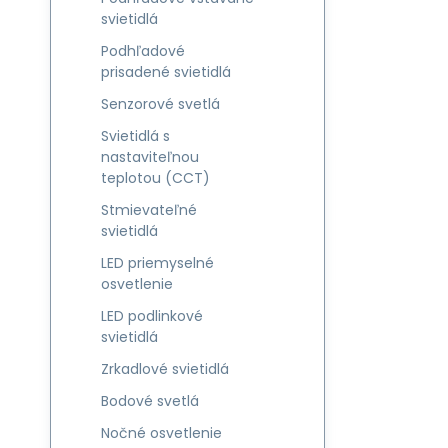
svietidlá
Podhľadové
prisadené svietidlá
Senzorové svetlá
Svietidlá s
nastaviteľnou
teplotou (CCT)
Stmievateľné
svietidlá
LED priemyselné
osvetlenie
LED podlinkové
svietidlá
Zrkadlové svietidlá
Bodové svetlá
Nočné osvetlenie