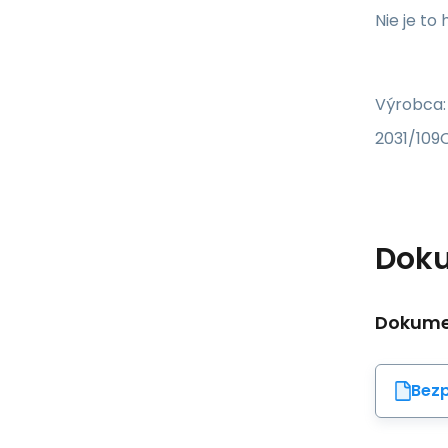
Nie je t
Výrobca:
2031/109C
Dok
Dokumen
Bezp