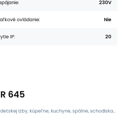
pájanie:
230V
aľkové ovládanie:
Nie
ytie IP:
20
TR 645
etskej izby, kúpeľne, kuchyne, spálne, schodiska...