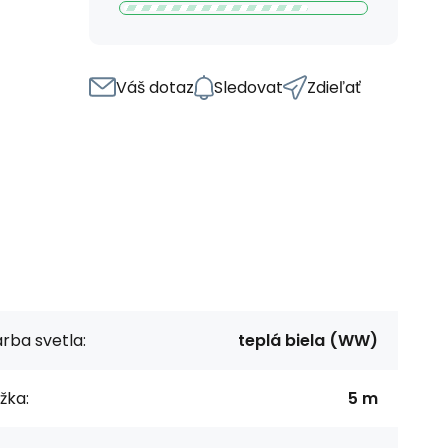
Váš dotaz
Sledovat
Zdieľať
rba svetla:
teplá biela (WW)
žka:
5 m