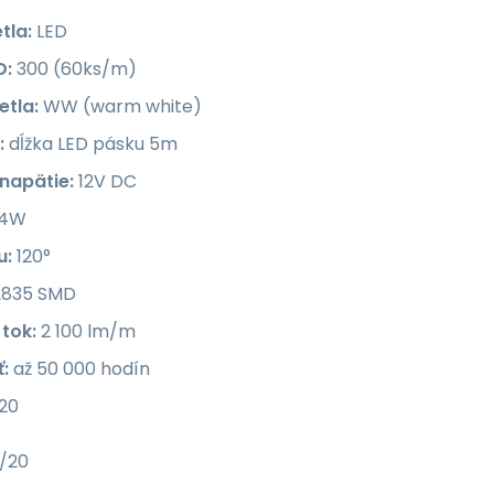
tla:
LED
D:
300 (60ks/m)
etla:
WW (warm white)
:
dĺžka LED pásku 5m
napätie:
12V DC
4W
u:
120°
835 SMD
 tok:
2 100 lm/m
:
až 50 000 hodín
20
/20