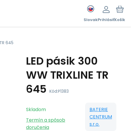
Slovak
Prihlásiť
Košík
 TR 645
LED pásik 300
WW TRIXLINE TR
645
Kód:
P1383
Skladom
BATERIE
CENTRUM
Termín a spôsob
s.r.o.
doručenia