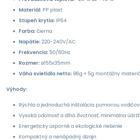
Materiál:
PP plast
Stupeň krytia:
IP64
Farba:
čierna
Napätie:
220-240V/AC
Frekvencia:
50/60Hz
Rozmer:
ø155x35mm
Váha svietidla netto:
98g + 5g montážny materiá
Výhody:
Rýchla a jednoduchá inštalácia pomocou vodičov 
Vysoká odolnosť a dlhá životnosť, minimálna údrž
Energeticky úsporné a ekologické riešenie
Kompaktný a nenápadný dizajn