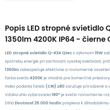
Popis
LED stropné svietidlo
1350lm 4200K IP64 - čierne
LED stropné svietidlo Q-43A Qtec
s výkonom
15W
zab
spotrebu energie pri zachovaní vysokej svietivosti, pr
1350lm
zabezpečuje efektívne a rovnomerné osvetleni
farba svetla
4200K
je vhodná pre komerčné priestory 
Index podania farieb
(CRI) ≥80
zaručuje prirodzené a 
Vďaka uhlu vyžarovania
180°
je svetlo rovnomerne roz
Dlhá
životnosť 25 000 hodín
prispieva k dlhodobému 