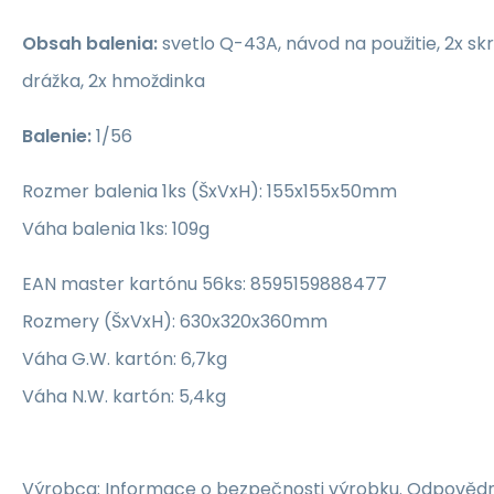
Obsah balenia:
svetlo Q-43A, návod na použitie, 2x sk
drážka, 2x hmoždinka
Balenie:
1/56
Rozmer balenia 1ks (ŠxVxH): 155x155x50mm
Váha balenia 1ks: 109g
EAN master kartónu 56ks: 8595159888477
Rozmery (ŠxVxH): 630x320x360mm
Váha G.W. kartón: 6,7kg
Váha N.W. kartón: 5,4kg
Výrobca: Informace o bezpečnosti výrobku. Odpovědn