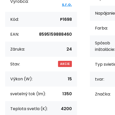
Výrobca:
s.r.o.
Napájanie
Kód:
P1698
Farba:
EAN:
8595159888460
Spôsob
Záruka:
24
inštalácie:
Stav:
Typ svieti
AKCIE
Výkon (W):
15
tvar:
svetelný tok (lm):
1350
Značka:
Teplota svetla (K):
4200