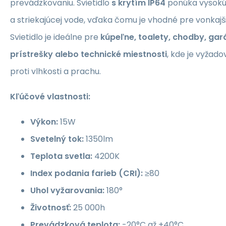
prevádzkovaniu. Svietidlo
s krytím IP64
ponúka vysokú 
a striekajúcej vode, vďaka čomu je vhodné pre vonkajši
Svietidlo je ideálne pre
kúpeľne, toalety, chodby, gar
prístrešky alebo technické miestnosti
, kde je vyžad
proti vlhkosti a prachu.
Kľúčové vlastnosti:
Výkon:
15W
Svetelný tok:
1350lm
Teplota svetla:
4200K
Index podania farieb (CRI):
≥80
Uhol vyžarovania:
180°
Životnosť:
25 000h
Prevádzková teplota:
-20°C až +40°C