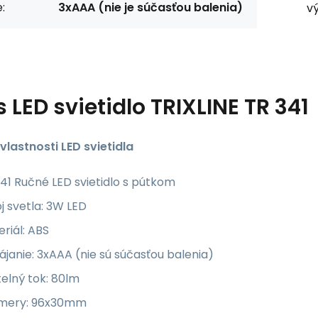
:
3xAAA (nie je súčasťou balenia)
v
s
LED svietidlo TRIXLINE TR 341
vlastnosti LED svietidla
41 Ručné LED svietidlo s pútkom
j svetla: 3W LED
riál: ABS
janie: 3xAAA (nie sú súčasťou balenia)
elný tok: 80lm
mery: 96x30mm