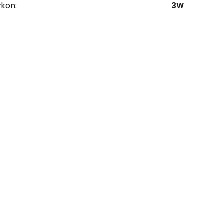
ýkon:
3W