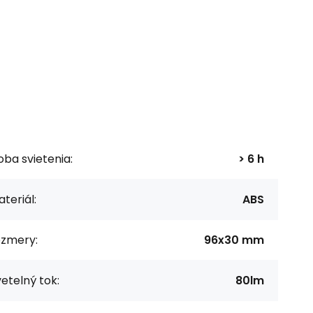
ba svietenia:
> 6 h
teriál:
ABS
ozmery:
96x30 mm
etelný tok:
80lm