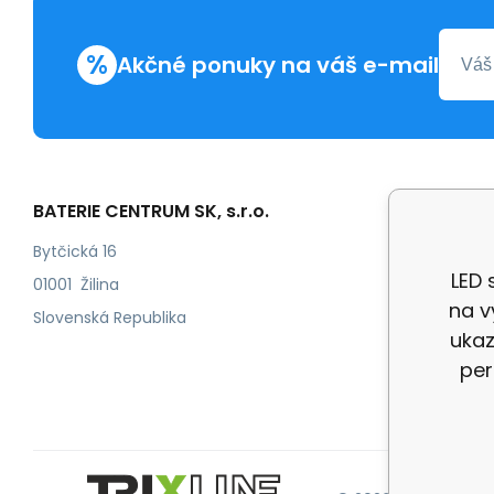
%
Akčné ponuky na váš e-mail
BATERIE CENTRUM SK, s.r.o.
Všetko 
Obchod
Bytčická 16
LED 
Odstoup
01001 Žilina
na v
Kontakt
Slovenská Republika
ukaz
Doprava
per
Reklama