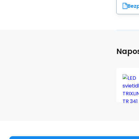
Bezp
Napos