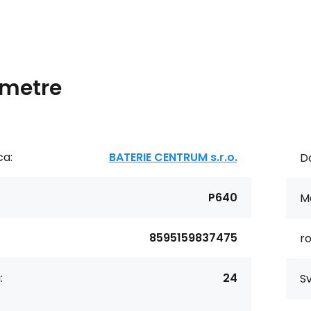
metre
ca:
BATERIE CENTRUM s.r.o.
Do
P640
Ma
8595159837475
r
:
24
Sv