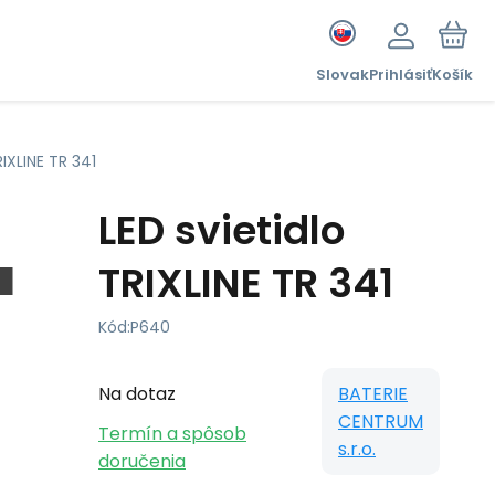
Slovak
Prihlásiť
Košík
RIXLINE TR 341
LED svietidlo
TRIXLINE TR 341
Kód:
P640
Na dotaz
BATERIE
CENTRUM
Termín a spôsob
s.r.o.
doručenia