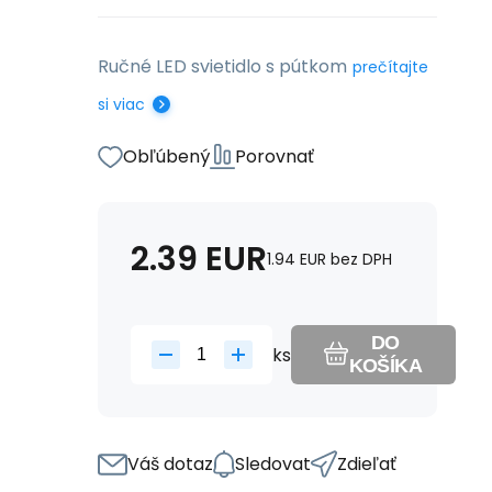
Ručné LED svietidlo s pútkom
prečítajte
si viac
Obľúbený
Porovnať
2.39
EUR
1.94
EUR
bez DPH
DO
ks
KOŠÍKA
Váš dotaz
Sledovat
Zdieľať