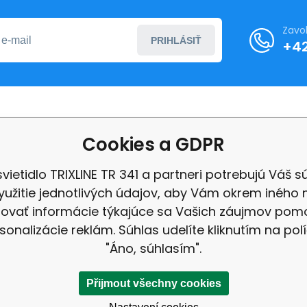
Zavo
PRIHLÁSIŤ
+4
o nákupe
Ďalšie informácie
Cookies a GDPR
ní podmínky
O nás
svietidlo TRIXLINE TR 341 a partneri potrebujú Váš s
ení od smlouvy
Ochrana osobních úd
yužitie jednotlivých údajov, aby Vám okrem iného 
Velkoobchod
ovať informácie týkajúce sa Vašich záujmov po
 a platba
recenzia
sonalizácie reklám. Súhlas udelíte kliknutím na pol
ce a vrácení
"Áno, súhlasím".
Přijmout všechny cookies