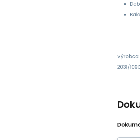
Doba
Bale
Výrobca:
2031/109C
Dok
Dokumen