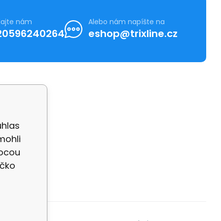
lajte nám
Alebo nám napíšte na
20596240264
eshop@trixline.cz
úhlas
ajů GDPR
mohli
mocou
íčko