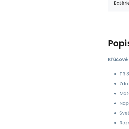
Batérie
Popi
Kľúčové 
TR 3
Zdro
Mate
Napá
Svet
Roz