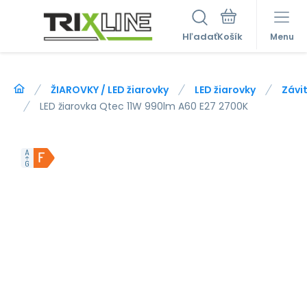
Hľadať
Menu
ŽIAROVKY / LED žiarovky
LED žiarovky
Závit
LED žiarovka Qtec 11W 990lm A60 E27 2700K