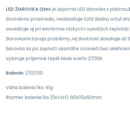
LED ŽIAROVKA Qtec
je úsporná LED žiarovka s päticou
životnému prostrediu, neobsahuje totiž žiadnu ortuť an
osvedčuje aj pri extrémne nízkych i vysokých teplotác
žiarovkami bývajú problémy.Jej životnosť dosahuje až 
žiarovka sa po zapnutí okamžite rozsvieti bez akéhok
vyžaruje príjemné teplé biele svetlo 2700K.
Balenie:
1/10/100
Váha balenia 1ks: 41g
Rozmer balenia 1ks (ŠxVxH): 60x115x60mm