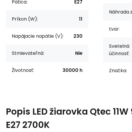
Pätica:
E27
Náhrada z
Príkon (W):
11
tvar:
Napájacie napätie (V):
230
Svetelná
Stmievateľná:
Nie
účinnosť:
Životnosť:
30000 h
Značka:
Popis
LED žiarovka Qtec 11W
E27 2700K