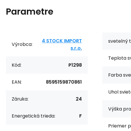
Parametre
4 STOCK IMPORT
svetelný t
Výrobca:
s.r.o.
Teplota sv
Kód:
P1298
Farba sve
EAN:
8595159870861
Uhol sviet
Záruka:
24
Výška pro
Energetická trieda:
F
Priemer p