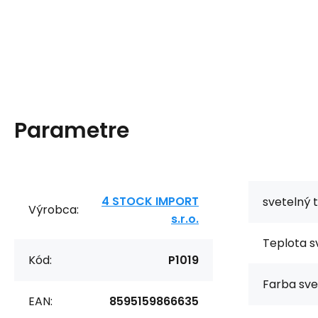
Parametre
4 STOCK IMPORT
svetelný t
Výrobca:
s.r.o.
Teplota sv
Kód:
P1019
Farba sve
EAN:
8595159866635