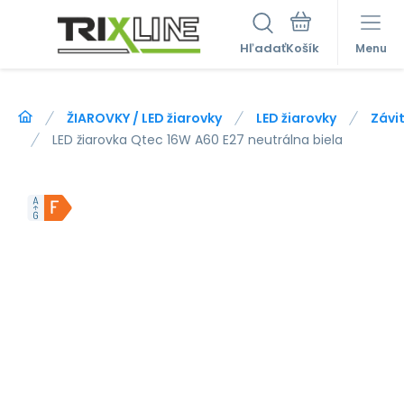
Hľadať
Menu
ŽIAROVKY / LED žiarovky
LED žiarovky
Závit
LED žiarovka Qtec 16W A60 E27 neutrálna biela