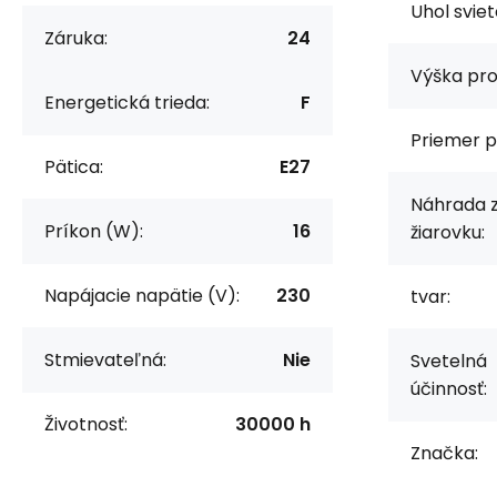
Uhol sviet
Záruka:
24
Výška pro
Energetická trieda:
F
Priemer p
Pätica:
E27
Náhrada 
Príkon (W):
16
žiarovku:
Napájacie napätie (V):
230
tvar:
Stmievateľná:
Nie
Svetelná
účinnosť:
Životnosť:
30000 h
Značka: