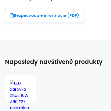
Bezpečnostné informácie (PDF)
Naposledy navštívené produkty
LED
žiarovka
Qtec
16W
A60
E27