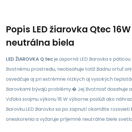
Popis
LED žiarovka Qtec 16W
neutrálna biela
LED ŽIAROVKA Q tec
je úsporná LED žiarovka s päticou 
životnému prostrediu, neobsahuje totiž žiadnu ortuť an
osvedčuje aj pri extrémne nízkych aj vysokých teplotá
žiarovkami bývajú problémy.� Jej životnosť dosahuje 
Vďaka svojmu výkonu 16 W výborne poslúži ako náhrad
žiarovku.LED žiarovka sa po zapnutí okamžite rozsviet
oneskorenia a vyžaruje príjemné neutrálne biele svetl