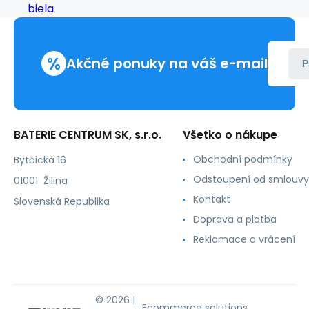
neutrálna
biela
%
Akčné ponuky na váš e-mail
P
BATERIE CENTRUM SK, s.r.o.
Všetko o nákupe
Obchodní podmínky
Bytčická 16
Odstoupení od smlouvy
01001 Žilina
Kontakt
Slovenská Republika
Doprava a platba
Reklamace a vrácení
© 2026 |
Ecommerce solutions