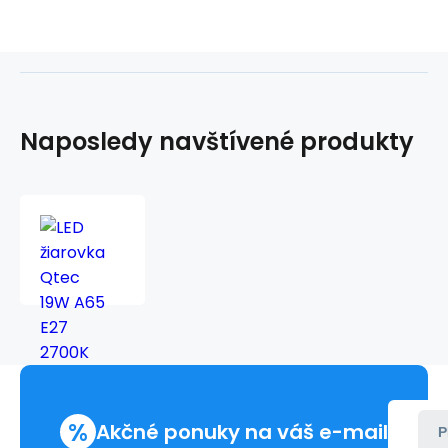
Naposledy navštívené produkty
LED
žiarovka
Qtec
19W
A65
E27
2700K
%
Akčné ponuky na váš e-mail
P