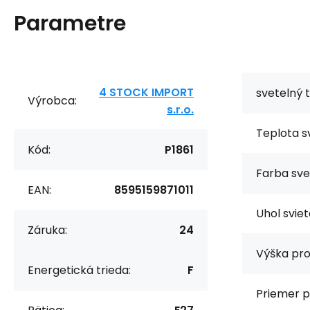
Parametre
4 STOCK IMPORT
svetelný t
Výrobca:
s.r.o.
Teplota sv
Kód:
P1861
Farba sve
EAN:
8595159871011
Uhol sviet
Záruka:
24
Výška pro
Energetická trieda:
F
Priemer p