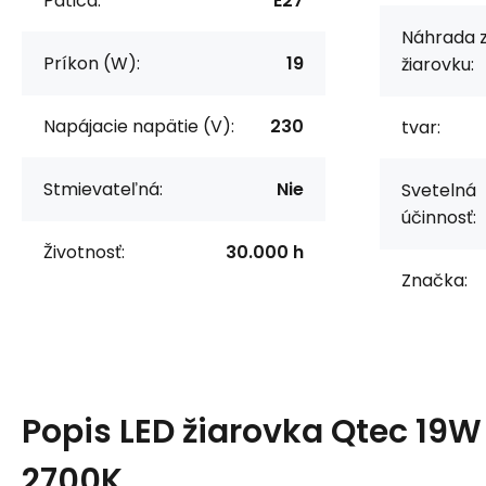
Pätica:
E27
Náhrada 
Príkon (W):
19
žiarovku:
Napájacie napätie (V):
230
tvar:
Stmievateľná:
Nie
Svetelná
účinnosť:
Životnosť:
30.000 h
Značka:
Popis
LED žiarovka Qtec 19W
2700K