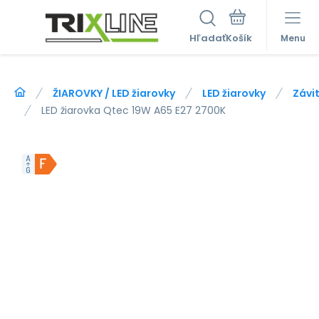
Hľadať
Menu
ŽIAROVKY / LED žiarovky
LED žiarovky
Závit
LED žiarovka Qtec 19W A65 E27 2700K