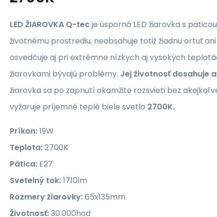
LED ŽIAROVKA Q-tec
je úsporná LED žiarovka s pätico
životnému prostrediu, neobsahuje totiž žiadnu ortuť an
osvedčuje aj pri extrémne nízkych aj vysokých teplotá
žiarovkami bývajú problémy.
Jej životnosť dosahuje 
žiarovka sa po zapnutí okamžite rozsvieti bez akejkoľ
vyžaruje príjemné teplé biele svetlo
2700K.
Príkon:
19W
Teplota:
2700K
Pätica:
E27
Svetelný tok:
1710lm
Rozmery žiarovky:
65x135mm
Životnosť:
30.000hod