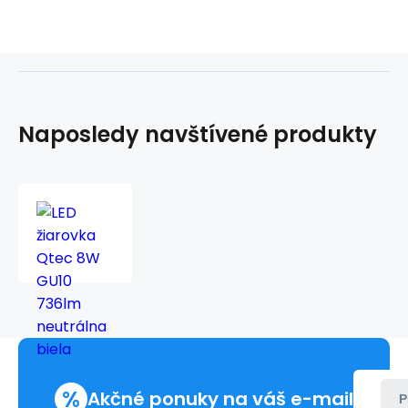
Naposledy navštívené produkty
LED
žiarovka
Qtec
8W
GU10
736lm
neutrálna
biela
%
Akčné ponuky na váš e-mail
P