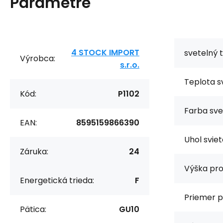
Parametre
4 STOCK IMPORT
svetelný t
Výrobca:
s.r.o.
Teplota sv
Kód:
P1102
Farba sve
EAN:
8595159866390
Uhol sviet
Záruka:
24
Výška pro
Energetická trieda:
F
Priemer p
Pätica:
GU10