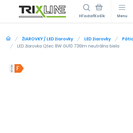
Hľadať
Menu
ŽIAROVKY / LED žiarovky
LED žiarovky
Päti
LED žiarovka Qtec 8W GU10 736lm neutrálna biela