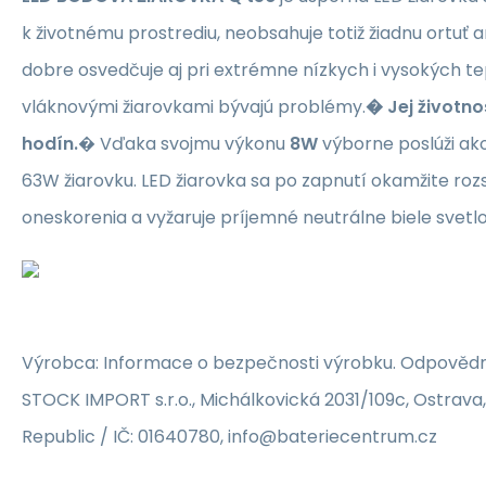
k životnému prostrediu, neobsahuje totiž žiadnu ortuť a
dobre osvedčuje aj pri extrémne nízkych i vysokých te
vláknovými žiarovkami bývajú problémy.
� Jej životno
hodín.
� Vďaka svojmu výkonu
8W
výborne poslúži ako
63W žiarovku. LED žiarovka sa po zapnutí okamžite roz
oneskorenia a vyžaruje príjemné neutrálne biele svetl
Výrobca: Informace o bezpečnosti výrobku. Odpovědn
STOCK IMPORT s.r.o., Michálkovická 2031/109c, Ostrava
Republic / IČ: 01640780, info@bateriecentrum.cz