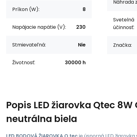
Náhrada z
Príkon (W):
8
Svetelná
Napájacie napätie (V):
230
účinnosť:
Stmievateľná:
Nie
Značka:
Životnosť:
30000 h
Popis
LED žiarovka Qtec 8W
neutrálna biela
LED BODOVÁ ŽIAROVKA Q tec
je úsporná LED žiarovka