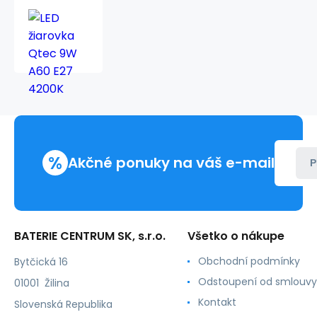
LED
žiarovka
Qtec
9W
A60
E27
4200K
%
Akčné ponuky na váš e-mail
P
BATERIE CENTRUM SK, s.r.o.
Všetko o nákupe
Obchodní podmínky
Bytčická 16
Odstoupení od smlouvy
01001 Žilina
Kontakt
Slovenská Republika