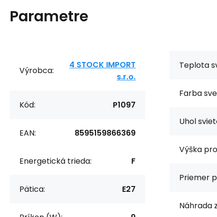
Parametre
4 STOCK IMPORT
Teplota sv
Výrobca:
s.r.o.
Farba sve
Kód:
P1097
Uhol sviet
EAN:
8595159866369
Výška pro
Energetická trieda:
F
Priemer p
Pätica:
E27
Náhrada z