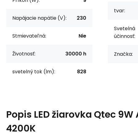
Príkon (W):
9
tvar:
Napájacie napätie (V):
230
Svetelná
Stmievateľná:
Nie
účinnosť:
Životnosť:
30000 h
Značka:
svetelný tok (lm):
828
Popis
LED žiarovka Qtec 9W 
4200K