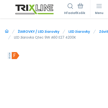
Hľadať
Menu
ŽIAROVKY / LED žiarovky
LED žiarovky
Závit
LED žiarovka Qtec 9W A60 E27 4200K