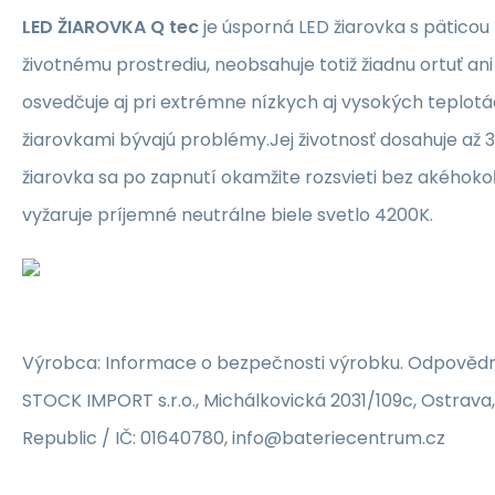
LED ŽIAROVKA Q tec
je úsporná LED žiarovka s päticou
životnému prostrediu, neobsahuje totiž žiadnu ortuť an
osvedčuje aj pri extrémne nízkych aj vysokých teplotá
žiarovkami bývajú problémy.Jej životnosť dosahuje až 
žiarovka sa po zapnutí okamžite rozsvieti bez akéhok
vyžaruje príjemné neutrálne biele svetlo 4200K.
Výrobca: Informace o bezpečnosti výrobku. Odpovědn
STOCK IMPORT s.r.o., Michálkovická 2031/109c, Ostrava
Republic / IČ: 01640780, info@bateriecentrum.cz