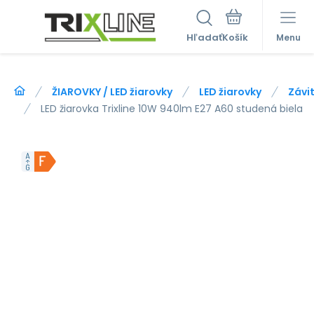
Hľadať
Menu
ŽIAROVKY / LED žiarovky
LED žiarovky
Závit
LED žiarovka Trixline 10W 940lm E27 A60 studená biela