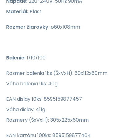
Napätie:
220-240V, 50Hz 90mA
Materiál:
Plast
Rozmer žiarovky:
ø60x108mm
Balenie:
1/10/100
Rozmer balenia 1ks (ŠxVxH): 60x112x60mm
Váha balenia 1ks: 40g
EAN dislay 10ks: 8595159877457
Váha dislay: 411g
Rozmery (ŠxVxH): 305x225x60mm
EAN kartónu 100ks: 8595159877464