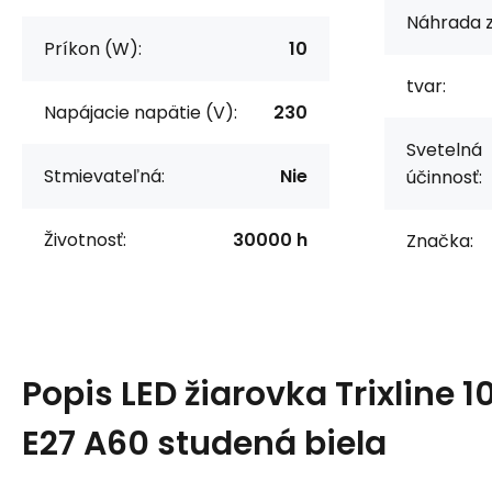
Náhrada z
Príkon (W):
10
tvar:
Napájacie napätie (V):
230
Svetelná
Stmievateľná:
Nie
účinnosť:
Životnosť:
30000 h
Značka:
Popis
LED žiarovka Trixline
E27 A60 studená biela