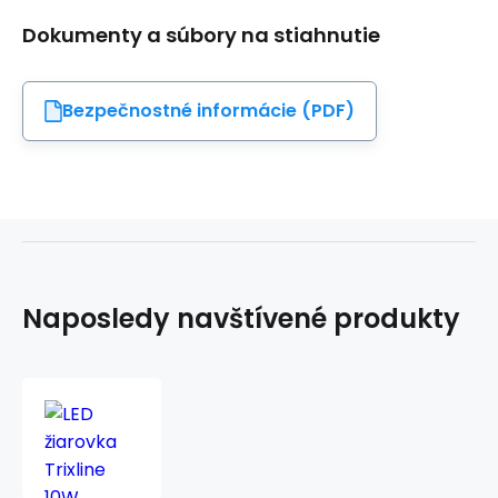
Dokumenty a súbory na stiahnutie
Bezpečnostné informácie (PDF)
Naposledy navštívené produkty
LED
žiarovka
Trixline
10W