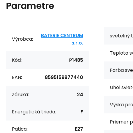
Parametre
BATERIE CENTRUM
svetelný t
Výrobca:
s.r.o.
Teplota sv
Kód:
P1485
Farba sve
EAN:
8595159877440
Uhol sviet
Záruka:
24
Výška pro
Energetická trieda:
F
Priemer p
Pätica:
E27