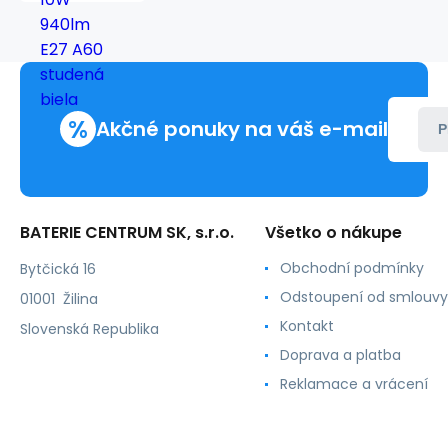
940lm
E27
A60
studená
biela
%
Akčné ponuky na váš e-mail
P
BATERIE CENTRUM SK, s.r.o.
Všetko o nákupe
Obchodní podmínky
Bytčická 16
Odstoupení od smlouvy
01001 Žilina
Kontakt
Slovenská Republika
Doprava a platba
Reklamace a vrácení