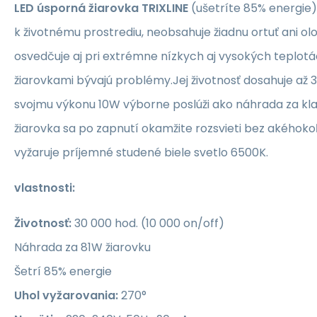
LED úsporná žiarovka TRIXLINE
(ušetríte 85% energie)
k životnému prostrediu, neobsahuje žiadnu ortuť ani ol
osvedčuje aj pri extrémne nízkych aj vysokých teplotá
žiarovkami bývajú problémy.Jej životnosť dosahuje až
svojmu výkonu 10W výborne poslúži ako náhrada za kla
žiarovka sa po zapnutí okamžite rozsvieti bez akéhok
vyžaruje príjemné studené biele svetlo 6500K.
vlastnosti:
Životnosť:
30 000 hod. (10 000 on/off)
Náhrada za 81W žiarovku
Šetrí 85% energie
Uhol vyžarovania:
270°