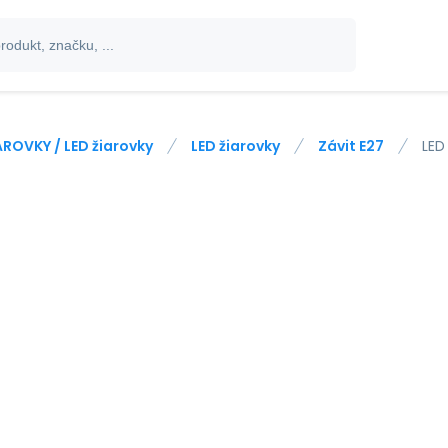
AROVKY / LED žiarovky
LED žiarovky
Závit E27
LED