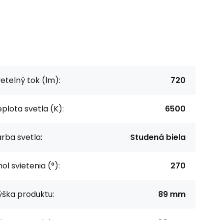
etelný tok (lm):
720
plota svetla (K):
6500
rba svetla:
Studená biela
ol svietenia (°):
270
ýška produktu:
89 mm