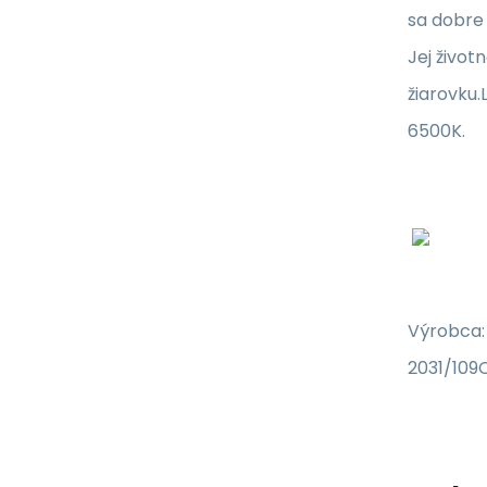
sa dobre
Jej živo
žiarovku.
6500K.
Výrobca:
2031/109C