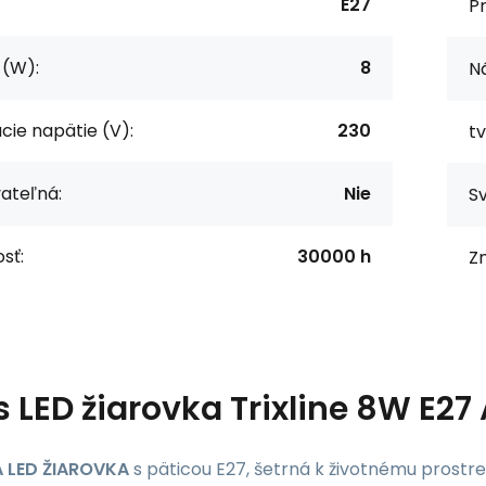
E27
P
 (W):
8
Ná
cie napätie (V):
230
tv
ateľná:
Nie
Sv
sť:
30000 h
Z
s
LED žiarovka Trixline 8W E27
 LED ŽIAROVKA
s päticou E27, šetrná k životnému prostred