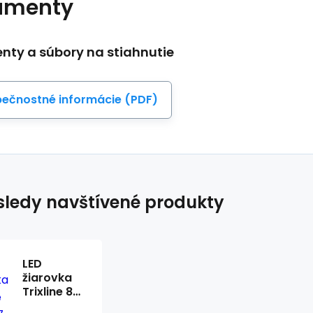
umenty
ty a súbory na stiahnutie
ečnostné informácie (PDF)
ledy navštívené produkty
LED
žiarovka
Trixline 8W
E27 A60