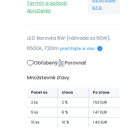
Termín a spôsob
s.r.o.
doručenia
LED žiarovka 8W (náhrada za 60W),
6500K, 720lm
prečítajte si viac
Obľúbený
Porovnať
Množstevné zľavy
Počet
ks
zľava
Po zľave
2
ks
2
%
1.53
EUR
5
ks
6
%
1.47
EUR
10
ks
10
%
1.40
EUR