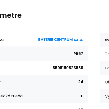
metre
ca:
BATERIE CENTRUM s.r.o.
sv
P567
Te
8595159823539
Fa
:
24
Uh
tická trieda:
F
V