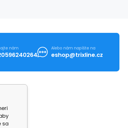
lajte nám
Alebo nám napíšte na
20596240264
eshop@trixline.cz
neri
ajů GDPR
 aby
e sa