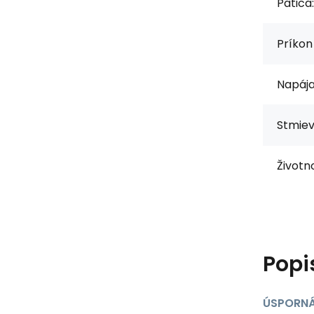
Pätica:
Príkon
Napája
Stmiev
Životno
Popi
ÚSPORNÁ