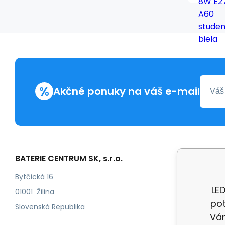
%
Akčné ponuky na váš e-mail
BATERIE CENTRUM SK, s.r.o.
Všetko 
Obchod
Bytčická 16
LED
Odstoup
01001 Žilina
pot
Kontakt
Slovenská Republika
Vám
Doprava