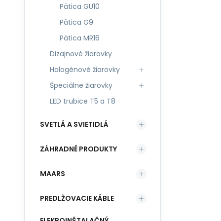
Pätica GU10
Pätica G9
Pätica MR16
Dizajnové žiarovky
Halogénové žiarovky
Špeciálne žiarovky
LED trubice T5 a T8
SVETLÁ A SVIETIDLÁ
ZÁHRADNÉ PRODUKTY
MAARS
PREDLŽOVACIE KÁBLE
ELEKROINŠTALAČNÝ