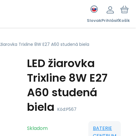
Slovak
Prihlásiť
Košík
 žiarovka Trixline 8W E27 A60 studená biela
LED žiarovka
Trixline 8W E27
A60 studená
biela
Kód:
P567
Skladom
BATERIE
CENTRUM