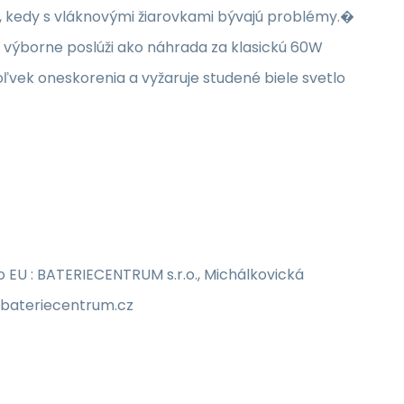
h, kedy s vláknovými žiarovkami bývajú problémy.�
 výborne poslúži ako náhrada za klasickú 60W
oľvek oneskorenia a vyžaruje studené biele svetlo
EU : BATERIECENTRUM s.r.o., Michálkovická
o@bateriecentrum.cz