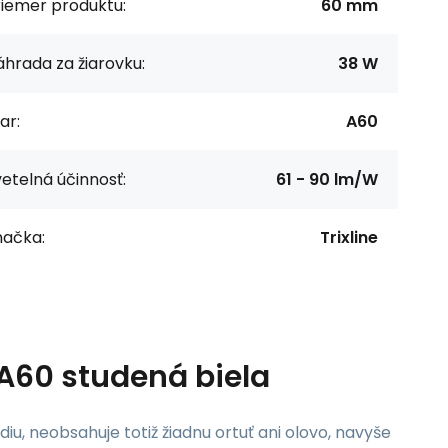
riemer produktu:
60 mm
hrada za žiarovku:
38 W
ar:
A60
etelná účinnosť:
61 - 90 lm/W
načka:
Trixline
 A60 studená biela
iu, neobsahuje totiž žiadnu ortuť ani olovo, navyše