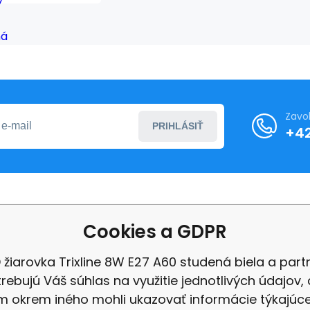
studená
biela
Zavo
PRIHLÁSIŤ
+4
o nákupe
Ďalšie informácie
Cookies a GDPR
ní podmínky
O nás
 žiarovka Trixline 8W E27 A60 studená biela a part
ení od smlouvy
Ochrana osobních úd
rebujú Váš súhlas na využitie jednotlivých údajov,
Velkoobchod
 okrem iného mohli ukazovať informácie týkajúc
 a platba
recenzia