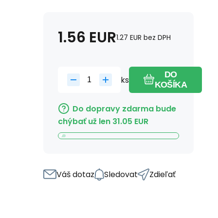
1.56
EUR
1.27
EUR
bez DPH
DO
ks
KOŠÍKA
Do dopravy zdarma bude
chýbať už len
31.05
EUR
Váš dotaz
Sledovat
Zdieľať