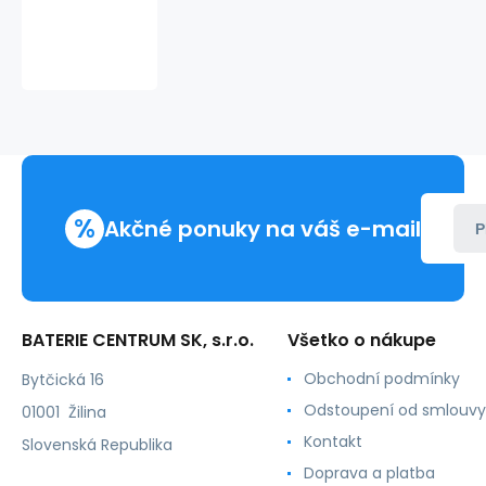
Podhľadový
rámček
pre
MR16,
GU10
TRIXLINE
W/TR
521
RG,
štvorcový
%
Akčné ponuky na váš e-mail
P
BATERIE CENTRUM SK, s.r.o.
Všetko o nákupe
Obchodní podmínky
Bytčická 16
Odstoupení od smlouvy
01001 Žilina
Kontakt
Slovenská Republika
Doprava a platba