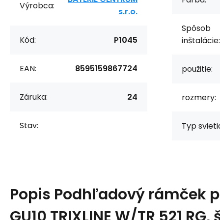
Výrobca:
s.r.o.
Spôsob
Kód:
P1045
inštalácie:
EAN:
8595159867724
použitie:
Záruka:
24
rozmery:
Stav:
Typ svieti
Popis
Podhľadový rámček p
GU10 TRIXLINE W/TR 521 RG, 