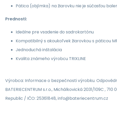
Pätica (objímka) na žiarovku nie je súčasťou balen
Prednosti:
Ideálne pre vsadenie do sadrokartónu
Kompatibilný s akoukoľvek žiarovkou s päticou M
Jednoduchá inštalácia
Kvalita známeho výrobcu TRIXLINE
Výrobca: Informace o bezpečnosti výrobku. Odpovědn
BATERIECENTRUM s.r.o., Michálkovická 2031/109C , 710 
Republic / IČO: 25361848, info@bateriecentrum.cz