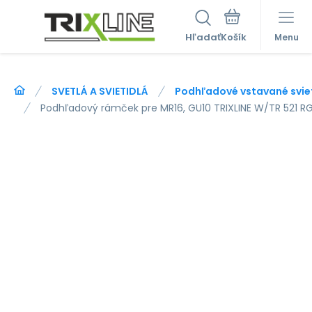
Hľadať
Menu
SVETLÁ A SVIETIDLÁ
Podhľadové vstavané svie
Podhľadový rámček pre MR16, GU10 TRIXLINE W/TR 521 RG