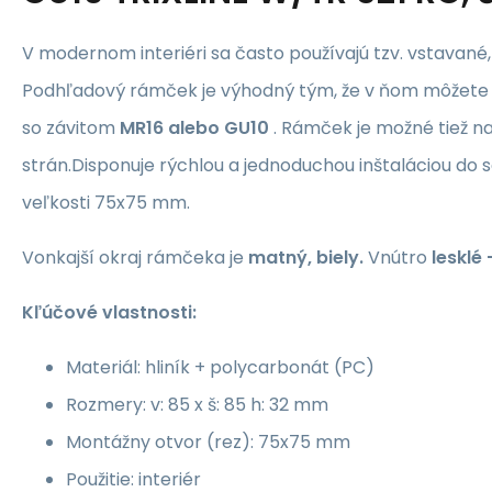
V modernom interiéri sa často používajú tzv. vstavané,
Podhľadový rámček je výhodný tým, že v ňom môžete 
so závitom
MR16 alebo GU10
. Rámček je možné tiež n
strán.Disponuje rýchlou a jednoduchou inštaláciou do
veľkosti 75x75 mm.
Vonkajší okraj rámčeka je
matný, biely.
Vnútro
lesklé 
Kľúčové vlastnosti:
Materiál: hliník + polycarbonát (PC)
Rozmery: v: 85 x š: 85 h: 32 mm
Montážny otvor (rez): 75x75 mm
Použitie: interiér