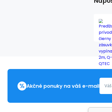
Napos
%
Akčné ponuky na váš e-mail