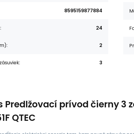
8595159877884
Ma
:
24
F
(m):
2
Pr
zásuviek:
3
s
Predlžovací prívod čierny 3
1F QTEC