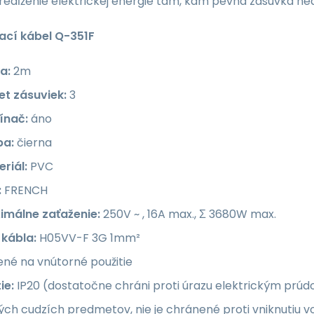
predĺženie elektrickej energie tam, kam pevná zásuvka ne
ací
kábel Q-351F
a:
2m
et zásuviek:
3
ínač:
áno
ba:
čierna
riál:
PVC
:
FRENCH
imálne zaťaženie:
250V ~ , 16A max., Σ 3680W max.
 kábla:
H05VV-F 3G 1mm²
né na vnútorné použitie
ie:
IP20 (dostatočne chráni proti úrazu elektrickým prúdo
ch cudzích predmetov, nie je chránené proti vniknutiu v