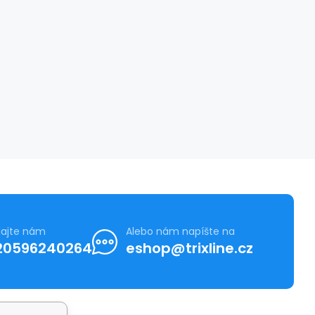
lajte nám
Alebo nám napíšte na
20596240264
eshop@trixline.cz