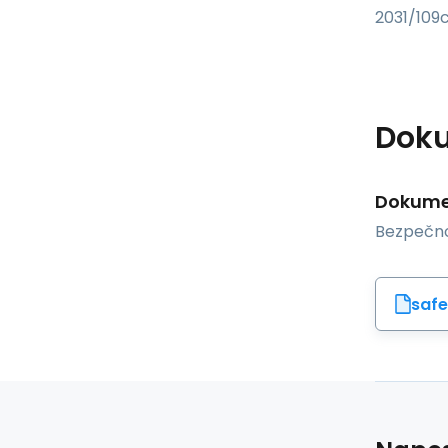
2031/109c
Dok
Dokumen
Bezpečno
safe