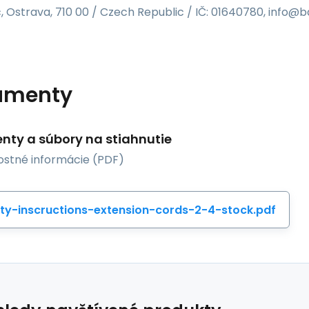
, Ostrava, 710 00 / Czech Republic / IČ: 01640780, info@
umenty
ty a súbory na stiahnutie
stné informácie (PDF)
ty-inscructions-extension-cords-2-4-stock.pdf