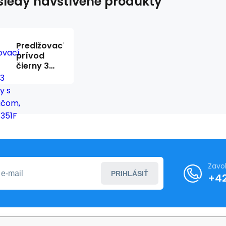
ledy navštívené produkty
Predlžovací
prívod
čierny 3
zásuvky s
vypínačom,
2m, Q-351F
QTEC
Zavo
PRIHLÁSIŤ
+4