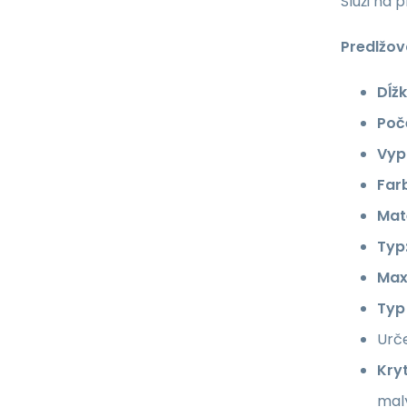
Slúži na 
Predlžov
Dĺžk
Poč
Vyp
Far
Mate
Typ
Max
Typ
Urče
Kryt
malý