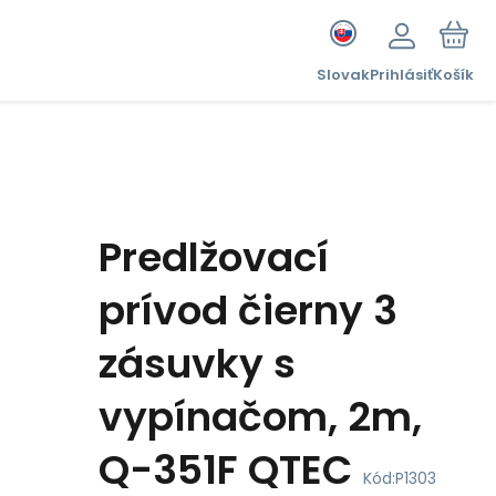
Slovak
Prihlásiť
Košík
Predlžovací
prívod čierny 3
zásuvky s
vypínačom, 2m,
Q-351F QTEC
Kód:
P1303