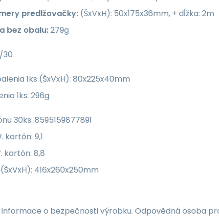
mery predlžovačky:
(ŠxVxH): 50x175x36mm, + dĺžka: 2m
a bez obalu:
279g
/30
alenia 1ks (ŠxVxH): 80x225x40mm
nia 1ks: 296g
ónu 30ks: 8595159877891
 kartón: 9,1
 kartón: 8,8
 (ŠxVxH): 416x260x250mm
 Informace o bezpečnosti výrobku. Odpovědná osoba pro 