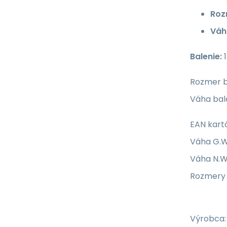
Roz
Váh
Balenie:
1
Rozmer b
Váha bale
EAN kart
Váha G.W.
Váha N.W.
Rozmery
Výrobca: