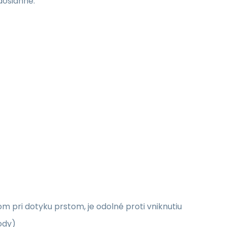
dosiahne.
m pri dotyku prstom, je odolné proti vniknutiu
ody)