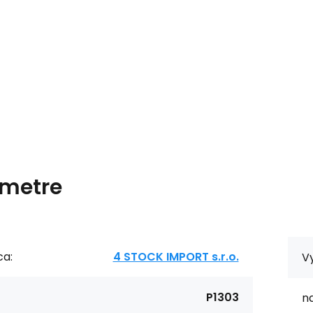
metre
ca:
4 STOCK IMPORT s.r.o.
V
P1303
na