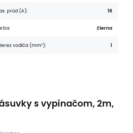
x. prúd (A):
16
arba:
čierna
ierez vodiča (mm²):
1
 zásuvky s vypínačom, 2m,