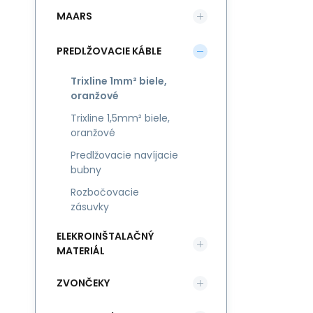
MAARS
PREDLŽOVACIE KÁBLE
Trixline 1mm² biele,
oranžové
Trixline 1,5mm² biele,
oranžové
Predlžovacie navíjacie
bubny
Rozbočovacie
zásuvky
ELEKROINŠTALAČNÝ
MATERIÁL
ZVONČEKY