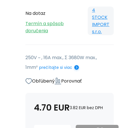
4
Na dotaz
STOCK
Termín a spôsob
IMPORT
doručenia
s.r.o.
250V ~ , 16A max., Σ 3680W max.,
1mm²
prečítajte si viac
Obľúbený
Porovnať
4.70
EUR
3.82
EUR
bez DPH