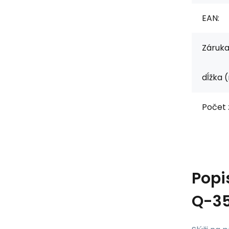
EAN:
Záruka
dĺžka 
Počet 
Popi
Q-35