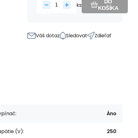
DO
ks
KOŠÍKA
Váš dotaz
Sledovat
Zdieľať
ypínač:
Áno
pätie (V):
250