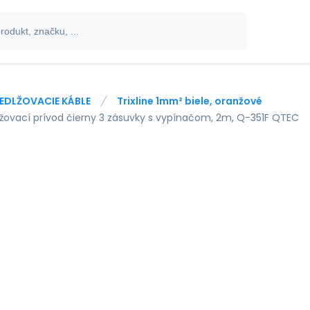
EDLŽOVACIE KÁBLE
Trixline 1mm² biele, oranžové
lžovací prívod čierny 3 zásuvky s vypínačom, 2m, Q-351F QTEC