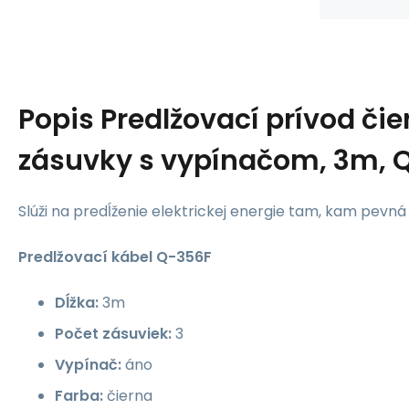
Popis
Predlžovací prívod čie
zásuvky s vypínačom, 3m, 
Slúži na predĺženie elektrickej energie tam, kam pevn
Predlžovací
kábel Q-356F
Dĺžka:
3m
Počet zásuviek:
3
Vypínač:
áno
Farba:
čierna