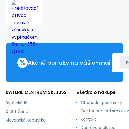
Predlžovací
prívod
čierny
3
zásuvky
s
vypínačom,
3m,
Q-
356F
%
QTEC
Akčné ponuky na váš e-mail
P
BATERIE CENTRUM SK, s.r.o.
Všetko o nákupe
Obchodní podmínky
Bytčická 16
Odstoupení od smlouvy
01001 Žilina
Kontakt
Slovenská Republika
Doprava a platba