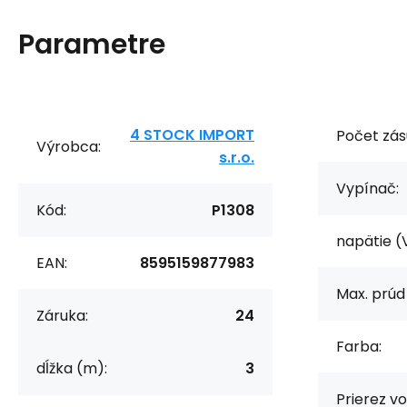
Parametre
4 STOCK IMPORT
Počet zás
Výrobca:
s.r.o.
Vypínač:
Kód:
P1308
napätie (
EAN:
8595159877983
Max. prúd 
Záruka:
24
Farba:
dĺžka (m):
3
Prierez v