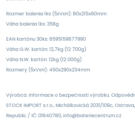
Rozmer balenia 1ks (ŠxVxH): 80x215x60mm
Váha balenia 1ks: 358g
EAN kartónu 30ks: 8595159877990
Váha G.W. kartón: 12,7kg (12 700g)
Váha N.W. kartón: 12kg (12 000g)
Rozmery (ŠxVxH): 450x290x234mm
Výrobca: Informace o bezpečnosti výrobku. Odpovědn
STOCK IMPORT s.r.o., Michálkovická 2031/109c, Ostrava
Republic / IČ: 01640780, info@bateriecentrum.cz