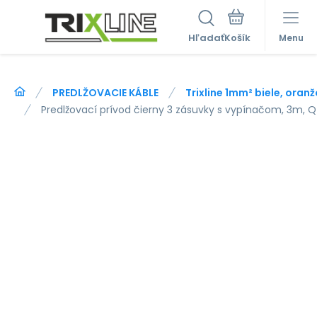
Hľadať
Menu
PREDLŽOVACIE KÁBLE
Trixline 1mm² biele, oran
Predlžovací prívod čierny 3 zásuvky s vypínačom, 3m,