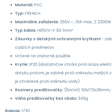
Materiál:
PVC
Typ:
FRENCH
Maximálne zaťaženie:
250V ~ , 10A max., Σ 2300W
Typ kábla:
H05VV-F 3G 1mm²
Zásuvky s detskými ochrannými krytkami
- zab
cudzích predmetov
Určené na vnútorné použitie
Krytie:
IP20 (dostatočne chráni proti úrazu elekt
dotyku prstom, je odolné proti vniknutiu malých 
je chránené proti vniknutiu vody)
Rozmery predlžovačky:
(ŠxVxH): 50x170x36mm, +
Váha predlžovačky bez obalu:
345g
Balenie:
1/30