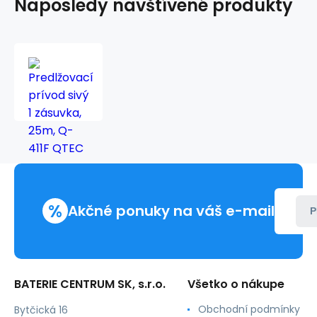
Naposledy navštívené produkty
Predlžovací
prívod
sivý
1
zásuvka,
25m,
Q-
411F
QTEC
%
Akčné ponuky na váš e-mail
P
BATERIE CENTRUM SK, s.r.o.
Všetko o nákupe
Obchodní podmínky
Bytčická 16