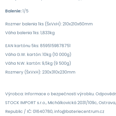
Balenie:
1/5
Rozmer balenia 1ks (ŠxVxH): 210x210x60mm
Váha balenia 1ks: 1,833kg
EAN kartónu 5ks: 8595159878751
Váha G.W. kartón: 10kg (10 000g)
Váha N.W. kartón: 9,5kg (9 500g)
Rozmery (ŠxVxH): 230x310x230mm
Výrobca: Informace o bezpečnosti výrobku. Odpovědn
STOCK IMPORT s.r.o., Michálkovická 2031/109c, Ostrava
Republic / IČ: 01640780, info@bateriecentrum.cz