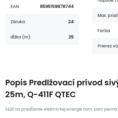
napätie (
EAN:
8595159878744
Max. prúd 
Záruka:
24
Farba:
dĺžka (m):
25
Prierez v
Popis
Predlžovací prívod siv
25m, Q-411F QTEC
Slúži na predĺženie elektrickej energie tam, kam pevn