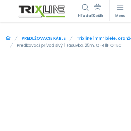
Hľadať
Menu
PREDLŽOVACIE KÁBLE
Trixline 1mm² biele, oran
Predlžovací prívod sivý 1 zásuvka, 25m, Q-411F QTEC