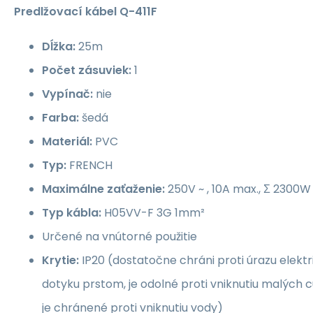
Predlžovací
kábel Q-411F
Dĺžka:
25m
Počet zásuviek:
1
Vypínač:
nie
Farba:
šedá
Materiál:
PVC
Typ:
FRENCH
Maximálne zaťaženie:
250V ~ , 10A max., Σ 2300W
Typ kábla:
H05VV-F 3G 1mm²
Určené na vnútorné použitie
Krytie:
IP20 (dostatočne chráni proti úrazu elekt
dotyku prstom, je odolné proti vniknutiu malých 
je chránené proti vniknutiu vody)