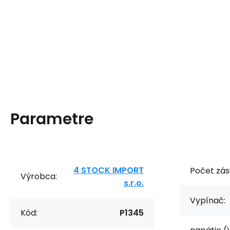
Parametre
4 STOCK IMPORT
Počet zás
Výrobca:
s.r.o.
Vypínač:
Kód:
P1345