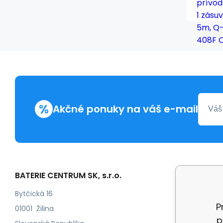
%
Akčné ponuky na váš e-mail
BATERIE CENTRUM SK, s.r.o.
Všetko 
Obchod
Bytčická 16
P
Odstoup
01001 Žilina
p
Kontakt