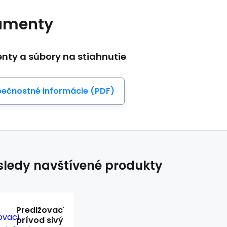
umenty
ty a súbory na stiahnutie
ečnostné informácie (PDF)
ledy navštívené produkty
Predlžovací
prívod sivý