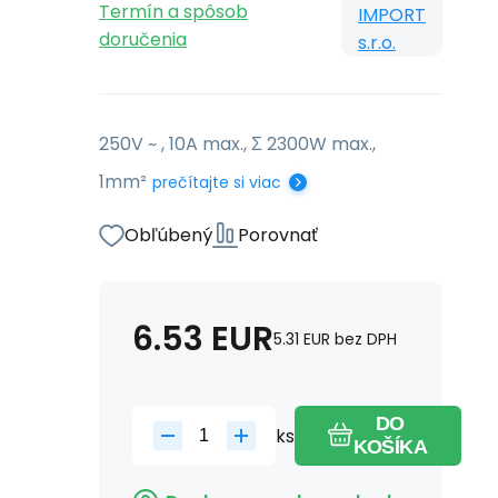
Termín a spôsob
IMPORT
doručenia
s.r.o.
250V ~ , 10A max., Σ 2300W max.,
1mm²
prečítajte si viac
Obľúbený
Porovnať
6.53
EUR
5.31
EUR
bez DPH
DO
ks
KOŠÍKA