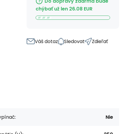
Do dopravy zdarma bude
chýbať už len
26.08
EUR
Váš dotaz
Sledovat
Zdieľať
ypínač:
Nie