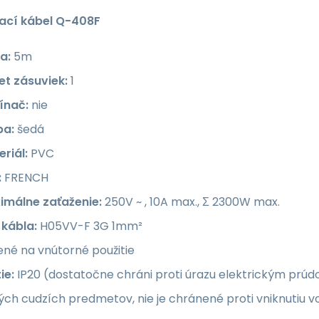
ací
kábel Q-408F
a:
5m
et zásuviek:
1
ínač:
nie
ba:
šedá
riál:
PVC
:
FRENCH
imálne zaťaženie:
250V ~ , 10A max., Σ 2300W max.
 kábla:
H05VV-F 3G 1mm²
né na vnútorné použitie
ie:
IP20 (dostatočne chráni proti úrazu elektrickým prúdo
ch cudzích predmetov, nie je chránené proti vniknutiu v