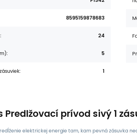
P1342
na
8595159878683
Ma
:
24
F
(m):
5
Pr
zásuviek:
1
s
Predlžovací prívod sivý 1 z
predĺženie elektrickej energie tam, kam pevná zásuvka ne