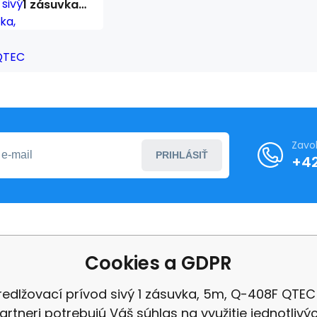
1 zásuvka,
5m, Q-
408F QTEC
Zavo
PRIHLÁSIŤ
+4
o nákupe
Ďalšie informácie
Cookies a GDPR
ní podmínky
O nás
redlžovací prívod sivý 1 zásuvka, 5m, Q-408F QTEC
ení od smlouvy
Ochrana osobních úd
artneri potrebujú Váš súhlas na využitie jednotlivý
Velkoobchod