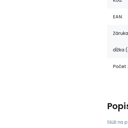
Kód:
EAN:
Záruka
dĺžka 
Počet 
Popi
Slúži na 