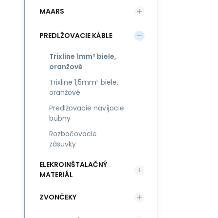
MAARS
PREDLŽOVACIE KÁBLE
Trixline 1mm² biele,
oranžové
Trixline 1,5mm² biele,
oranžové
Predlžovacie navíjacie
bubny
Rozbočovacie
zásuvky
ELEKROINŠTALAČNÝ
MATERIÁL
ZVONČEKY