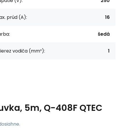
pätie (V):
250
x. prúd (A):
16
arba:
šedá
ierez vodiča (mm²):
1
ásuvka, 5m, Q-408F QTEC
dosiahne.