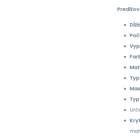
Predlžov
Dĺžk
Poč
Vyp
Far
Mate
Typ
Max
Typ
Urče
Kryt
malý