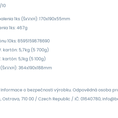
/10
alenia 1ks (ŠxVxH): 170x190x55mm
nia 1ks: 467g
ónu 10ks: 8595159878690
 kartón: 5,7kg (5 700g)
 kartón: 5,1kg (5 100g)
(ŠxVxH): 364x190x188mm
 Informace o bezpečnosti výrobku. Odpovědná osoba pro 
, Ostrava, 710 00 / Czech Republic / IČ: 01640780, info@