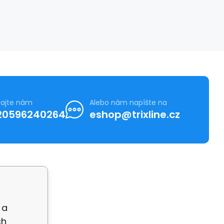
lajte nám
Alebo nám napíšte na
20596240264
eshop@trixline.cz
 a
ajů GDPR
ch