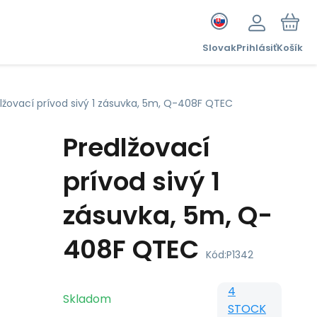
Slovak
Prihlásiť
Košík
lžovací prívod sivý 1 zásuvka, 5m, Q-408F QTEC
Predlžovací
prívod sivý 1
zásuvka, 5m, Q-
408F QTEC
Kód:
P1342
4
Skladom
STOCK