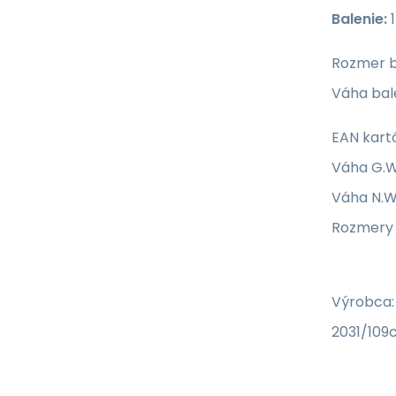
Balenie:
1
Rozmer b
Váha bale
EAN kart
Váha G.W.
Váha N.W.
Rozmery 
Výrobca:
2031/109c