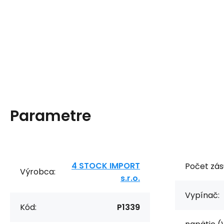
Parametre
4 STOCK IMPORT
Počet zás
Výrobca:
s.r.o.
Vypínač:
Kód:
P1339