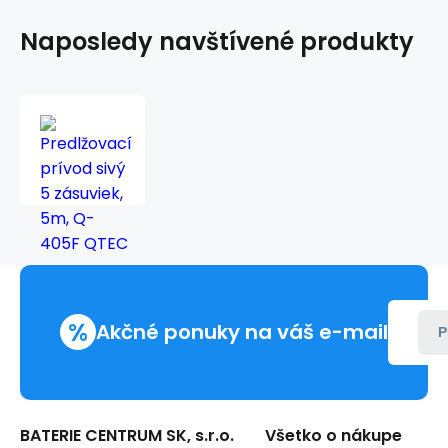
Naposledy navštívené produkty
Predlžovací
prívod
sivý
5
zásuviek,
5m,
Q-
405F
QTEC
%
Akčné ponuky na váš e-mail
P
BATERIE CENTRUM SK, s.r.o.
Všetko o nákupe