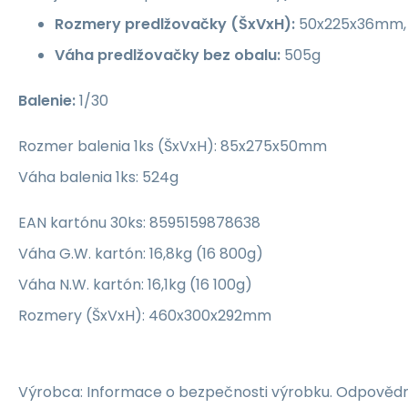
Rozmery predlžovačky (ŠxVxH):
50x225x36mm, 
Váha predlžovačky bez obalu:
505g
Balenie:
1/30
Rozmer balenia 1ks (ŠxVxH): 85x275x50mm
Váha balenia 1ks: 524g
EAN kartónu 30ks: 8595159878638
Váha G.W. kartón: 16,8kg (16 800g)
Váha N.W. kartón: 16,1kg (16 100g)
Rozmery (ŠxVxH): 460x300x292mm
Výrobca: Informace o bezpečnosti výrobku. Odpovědn