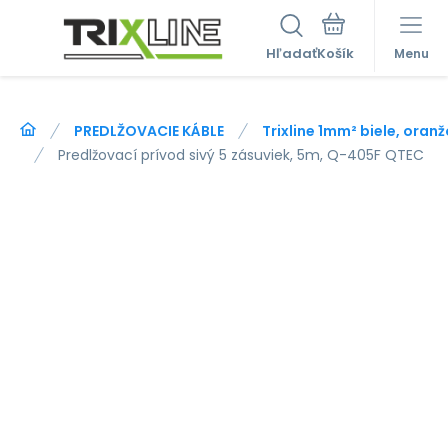
Hľadať
Menu
PREDLŽOVACIE KÁBLE
Trixline 1mm² biele, oran
Predlžovací prívod sivý 5 zásuviek, 5m, Q-405F QTEC