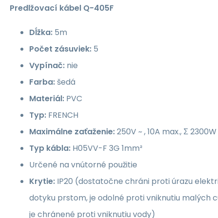
Predlžovací
kábel Q-405F
Dĺžka:
5m
Počet zásuviek:
5
Vypínač:
nie
Farba:
šedá
Materiál:
PVC
Typ:
FRENCH
Maximálne zaťaženie:
250V ~ , 10A max., Σ 2300W
Typ kábla:
H05VV-F 3G 1mm²
Určené na vnútorné použitie
Krytie:
IP20 (dostatočne chráni proti úrazu elekt
dotyku prstom, je odolné proti vniknutiu malých 
je chránené proti vniknutiu vody)