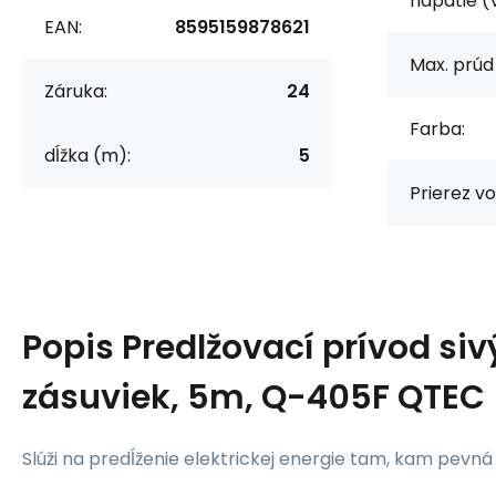
napätie (
EAN:
8595159878621
Max. prúd 
Záruka:
24
Farba:
dĺžka (m):
5
Prierez v
Popis
Predlžovací prívod siv
zásuviek, 5m, Q-405F QTEC
Slúži na predĺženie elektrickej energie tam, kam pevn