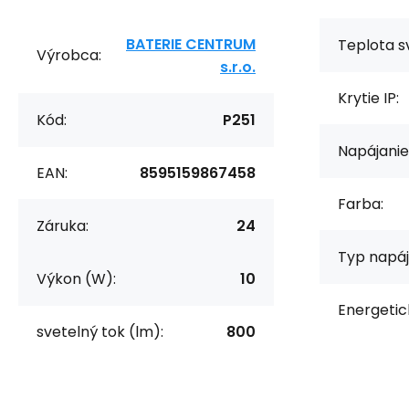
BATERIE CENTRUM
Teplota sv
Výrobca:
s.r.o.
Krytie IP:
Kód:
P251
Napájanie
EAN:
8595159867458
Farba:
Záruka:
24
Typ napáj
Výkon (W):
10
Energetic
svetelný tok (lm):
800