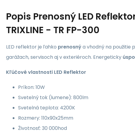
Popis
Prenosný LED Reflekto
TRIXLINE - TR FP-300
LED reflektor je ľahko
prenosný
a vhodný na použitie pr
garážach, servisoch aj v exteriéroch. Energeticky
úspo
Kľúčové vlastnosti
LED Reflektor
Príkon: 10W
Svetelný tok (lumene): 800lm
Svetelná teplota: 4200K
Rozmery: 110x90x25mm
Životnosť: 30 000hod