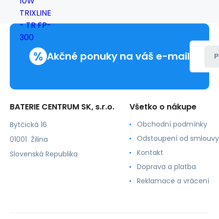
-
TR
FP-
300
%
Akčné ponuky na váš e-mail
P
BATERIE CENTRUM SK, s.r.o.
Všetko o nákupe
Obchodní podmínky
Bytčická 16
Odstoupení od smlouvy
01001 Žilina
Kontakt
Slovenská Republika
Doprava a platba
Reklamace a vrácení