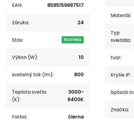
EAN:
8595159887517
Materiál:
Záruka:
24
Typ
Stav:
svietidla:
NOVINKA
Výkon (W):
10
tvar:
svetelný tok (lm):
800
Krytie IP:
Teplota svetla
3000-
Spôsob in
(K):
6400K
Značka:
Farba:
čierna