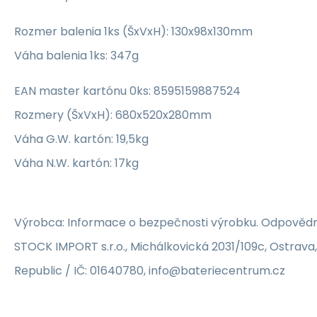
Rozmer balenia 1ks (ŠxVxH): 130x98x130mm
Váha balenia 1ks: 347g
EAN master kartónu 0ks: 8595159887524
Rozmery (ŠxVxH): 680x520x280mm
Váha G.W. kartón: 19,5kg
Váha N.W. kartón: 17kg
Výrobca: Informace o bezpečnosti výrobku. Odpovědn
STOCK IMPORT s.r.o., Michálkovická 2031/109c, Ostrava
Republic / IČ: 01640780, info@bateriecentrum.cz