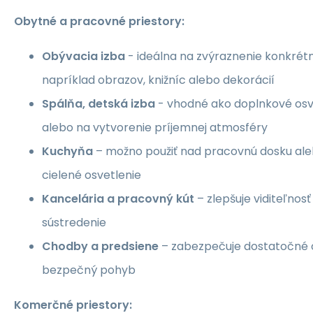
Obytné a pracovné priestory:
Obývacia izba
- ideálna na zvýraznenie konkrétn
napríklad obrazov, knižníc alebo dekorácií
Spálňa, detská izba
- vhodné ako doplnkové osve
alebo na vytvorenie príjemnej atmosféry
Kuchyňa
– možno použiť nad pracovnú dosku aleb
cielené osvetlenie
Kancelária a pracovný kút
– zlepšuje viditeľnos
sústredenie
Chodby a predsiene
– zabezpečuje dostatočné o
bezpečný pohyb
Komerčné priestory: