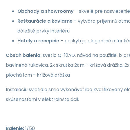
Obchody a showroomy
– skvelé pre nasvietenie
Reštaurácie a kaviarne
– vytvára príjemnú atmo
dôležité prvky interiéru
Hotely a recepcie
– poskytuje elegantné a funkč
Obsah balenia:
svetlo Q-12AD, návod na použitie, 1x drž
bavlnená rukavica, 2x skrutka 2cm - krížová drážka, 2x
plochá 1cm - krížová drážka
Inštaláciu svietidla smie vykonávať iba kvalifikovaný e
skúsenosťami v elektroinštalácii.
Balenie:
1/50