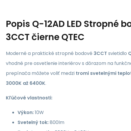
Popis
Q-12AD LED Stropné b
3CCT čierne QTEC
Moderné a praktické stropné bodové
3CCT
svietidlo
vhodné pre osvetlenie interiérov s dôrazom na funkčn
prepínača môžete voliť medzi
tromi svetelnými tepl
3000K až 6400K
.
Kľúčové vlastnosti:
Výkon:
10W
Svetelný tok:
800lm