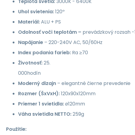
Teplota svetla:
3000K - 6400K
Uhol svietenia:
120º
Materiál:
ALU + PS
Odolnosť voči teplotám –
prevádzkový rozsah -
Napájanie
– 220-240V AC, 50/60Hz
Index podania farieb:
Ra ≥70
Životnosť:
25.
000hodín
Moderný dizajn
– elegantné čierne prevedenie
Rozmer (ŠxVxH):
120x90x120mm
Priemer 1 svietidla:
ø120mm
Váha svietidla NETTO:
259g
Použitie: