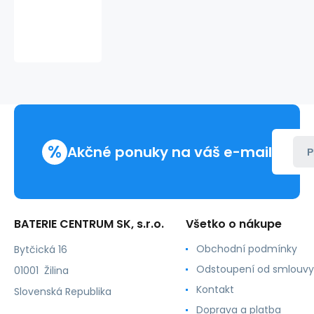
Q-
12AD
LED
Stropné
bodové
svetlo
3CCT
čierne
QTEC
%
Akčné ponuky na váš e-mail
P
BATERIE CENTRUM SK, s.r.o.
Všetko o nákupe
Obchodní podmínky
Bytčická 16
Odstoupení od smlouvy
01001 Žilina
Kontakt
Slovenská Republika
Doprava a platba