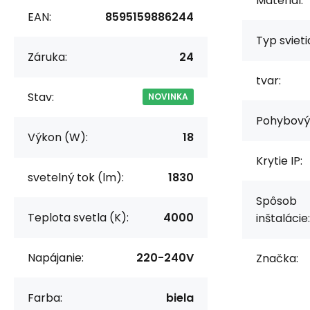
Materiál:
EAN:
8595159886244
Typ svieti
Záruka:
24
tvar:
Stav:
NOVINKA
Pohybový 
Výkon (W):
18
Krytie IP:
svetelný tok (lm):
1830
Spôsob
Teplota svetla (K):
4000
inštalácie:
Napájanie:
220-240V
Značka:
Farba:
biela