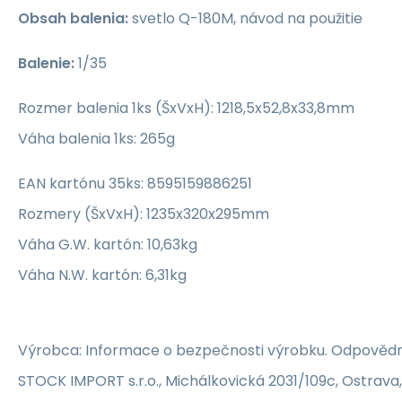
Obsah balenia:
svetlo Q-180M, návod na použitie
Balenie:
1/35
Rozmer balenia 1ks (ŠxVxH): 1218,5x52,8x33,8mm
Váha balenia 1ks: 265g
EAN kartónu 35ks: 8595159886251
Rozmery (ŠxVxH): 1235x320x295mm
Váha G.W. kartón: 10,63kg
Váha N.W. kartón: 6,31kg
Výrobca: Informace o bezpečnosti výrobku. Odpovědn
STOCK IMPORT s.r.o., Michálkovická 2031/109c, Ostrava