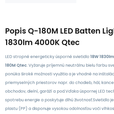
Popis
Q-180M LED Batten Li
1830lm 4000K Qtec
LED stropné energeticky úsporné svietidlo
18W 1830lm 
180M Qtec
. Vyžaruje príjemnú neutrálnu bielu farbu sv
ponúka široké možnosti využitia a je vhodné na inštal
priemyselných priestorov napr. do chodieb, hál, kancelár
obchodov, dielní, garáží a pod.Vďaka úspornej LED tech
spotrebu energie a poskytuje dlhú životnosť.Svietidlo j
plastu (PP) a disponuje vysokou odolnosťou voči vlhko