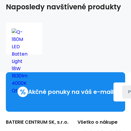
Naposledy navštívené produkty
Q-
180M
LED
Batten
Light
18W
1830lm
4000K
Qtec
%
Akčné ponuky na váš e-mail
P
BATERIE CENTRUM SK, s.r.o.
Všetko o nákupe