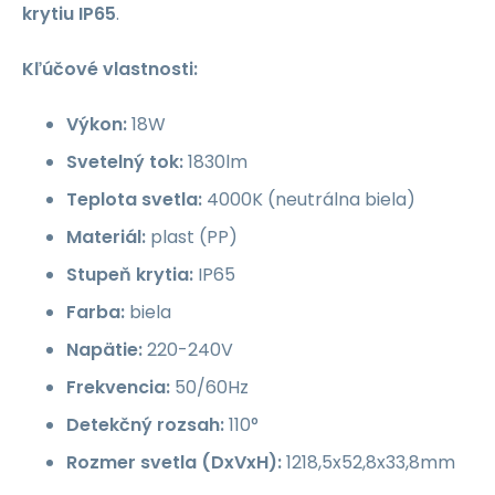
krytiu
IP65
.
Kľúčové vlastnosti:
Výkon:
18W
Svetelný tok:
1830lm
Teplota svetla:
4000K (neutrálna biela)
Materiál:
plast (PP)
Stupeň krytia:
IP65
Farba:
biela
Napätie:
220-240V
Frekvencia:
50/60Hz
Detekčný rozsah:
110°
Rozmer svetla (DxVxH):
1218,5x52,8x33,8mm