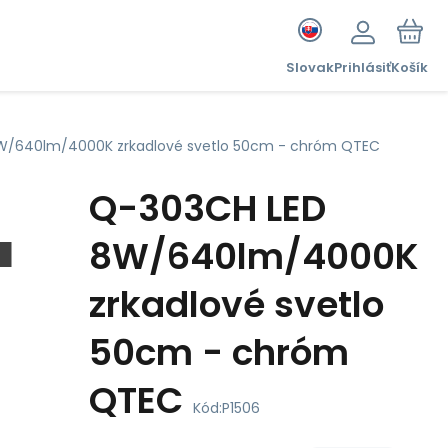
Slovak
Prihlásiť
Košík
W/640lm/4000K zrkadlové svetlo 50cm - chróm QTEC
Q-303CH LED
8W/640lm/4000K
zrkadlové svetlo
50cm - chróm
QTEC
Kód:
P1506