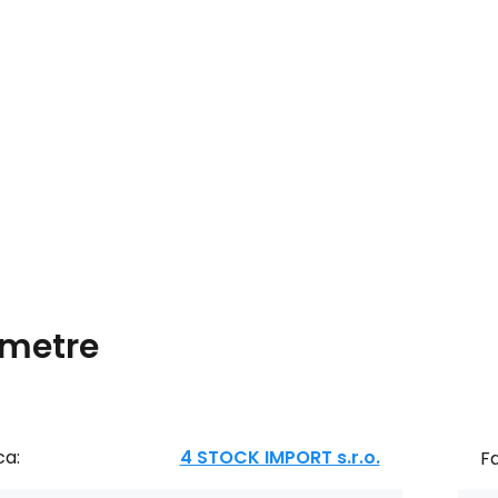
metre
ca:
4 STOCK IMPORT s.r.o.
F