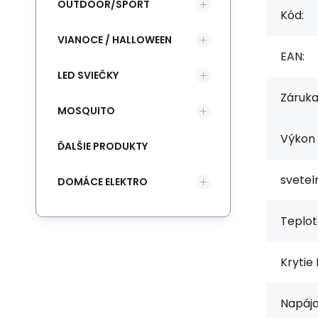
OUTDOOR/SPORT
Kód:
VIANOCE / HALLOWEEN
EAN:
LED SVIEČKY
Záruka
MOSQUITO
Výkon 
ĎALŠIE PRODUKTY
svetel
DOMÁCE ELEKTRO
Teplot
Krytie 
Napája