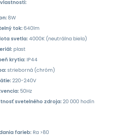
vlastnosti:
on:
8W
elný tok:
640lm
ota svetla:
4000K (neutrálna biela)
riál:
plast
eň krytia:
IP44
ba:
strieborná (chróm)
ätie:
220-240V
kvencia:
50Hz
otnosť svetelného zdroja:
20 000 hodín
dania farieb:
Ra >80