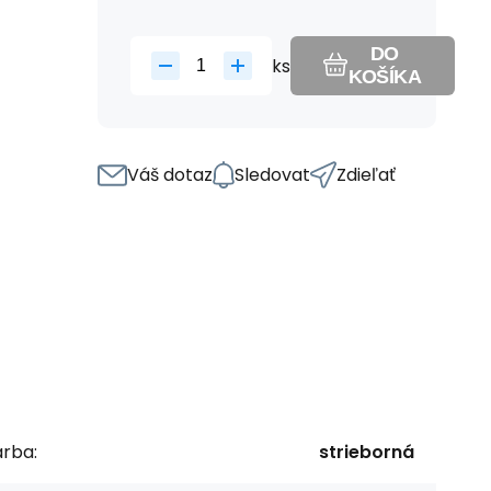
DO
ks
KOŠÍKA
Váš dotaz
Sledovat
Zdieľať
arba:
strieborná