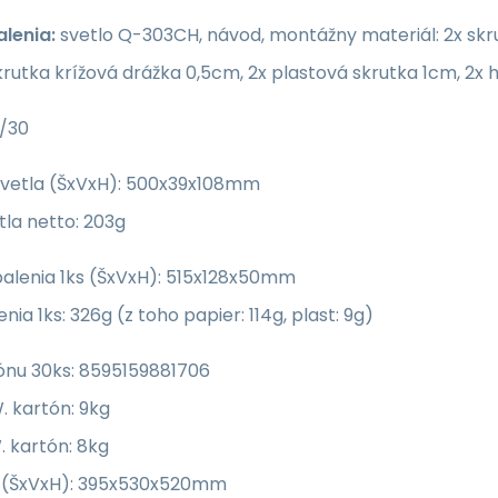
lenia:
svetlo Q-303CH, návod, montážny materiál: 2x skru
krutka krížová drážka 0,5cm, 2x plastová skrutka 1cm, 2x
/30
vetla (ŠxVxH): 500x39x108mm
la netto: 203g
alenia 1ks (ŠxVxH): 515x128x50mm
nia 1ks: 326g (z toho papier: 114g, plast: 9g)
ónu 30ks: 8595159881706
. kartón: 9kg
. kartón: 8kg
 (ŠxVxH): 395x530x520mm