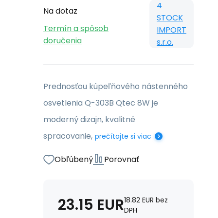
4
Na dotaz
STOCK
Termín a spôsob
IMPORT
doručenia
s.r.o.
Prednosťou kúpeľňového nástenného
osvetlenia Q-303B Qtec 8W je
moderný dizajn, kvalitné
spracovanie,
prečítajte si viac
Obľúbený
Porovnať
23.15
EUR
18.82
EUR
bez
DPH