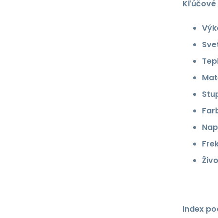
Kľúčové 
Výk
Svet
Tepl
Mate
Stup
Far
Nap
Fre
Živ
Index po