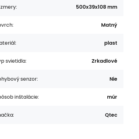
ozmery:
500x39x108 mm
ovrch:
Matný
teriál:
plast
p svietidla:
Zrkadlové
ohybový senzor:
Nie
ôsob inštalácie:
múr
načka:
Qtec