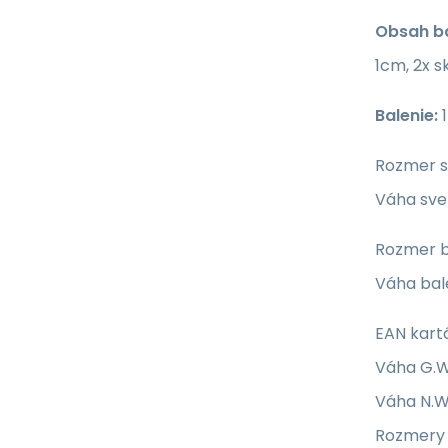
Obsah ba
1cm, 2x s
Balenie:
1
Rozmer s
Váha svet
Rozmer b
Váha bale
EAN kart
Váha G.W
Váha N.W
Rozmery