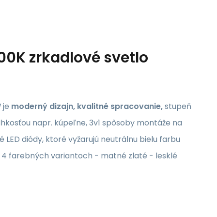
K zrkadlové svetlo
W
je
moderný dizajn, kvalitné spracovanie,
stupeň
vlhkosťou napr. kúpeľne, 3v1 spôsoby montáže na
 LED diódy, ktoré vyžarujú neutrálnu bielu farbu
4 farebných variantoch - matné zlaté - lesklé