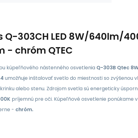
s
Q-303CH LED 8W/640lm/4000
 - chróm QTEC
ou kúpeľňového nástenného osvetlenia
Q-303B Qtec 8
44
umožňuje inštalovať svetlo do miestnosti so zvýšenou 
skrinku alebo stenu. Zdrojom svetla sú energeticky úsporné
000K
príjemnú pre oči. Kúpeľňové osvetlenie ponúkame v 
ierne -
chróm.