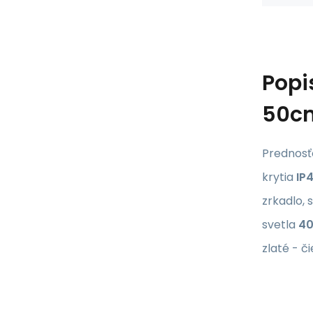
Popi
50cm
Prednosť
krytia
IP
zrkadlo, 
svetla
4
zlaté - č