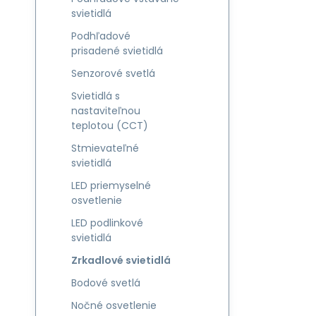
svietidlá
Podhľadové
prisadené svietidlá
Senzorové svetlá
Svietidlá s
nastaviteľnou
teplotou (CCT)
Stmievateľné
svietidlá
LED priemyselné
osvetlenie
LED podlinkové
svietidlá
Zrkadlové svietidlá
Bodové svetlá
Nočné osvetlenie