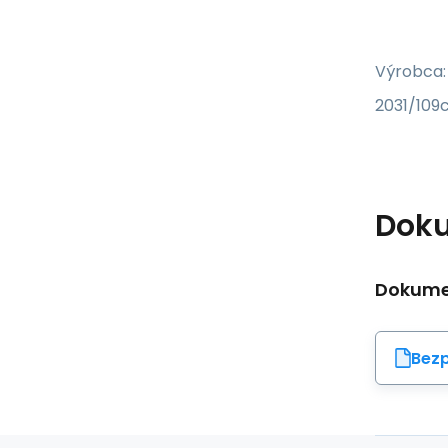
Výrobca:
2031/109c
Dok
Dokumen
Bezp