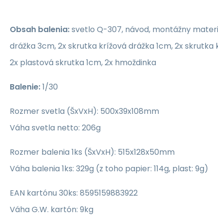
Obsah balenia:
svetlo Q-307, návod, montážny materiá
drážka 3cm, 2x skrutka krížová drážka 1cm, 2x skrutka 
2x plastová skrutka 1cm, 2x hmoždinka
Balenie:
1/30
Rozmer svetla (ŠxVxH): 500x39x108mm
Váha svetla netto: 206g
Rozmer balenia 1ks (ŠxVxH): 515x128x50mm
Váha balenia 1ks: 329g (z toho papier: 114g, plast: 9g)
EAN kartónu 30ks: 8595159883922
Váha G.W. kartón: 9kg