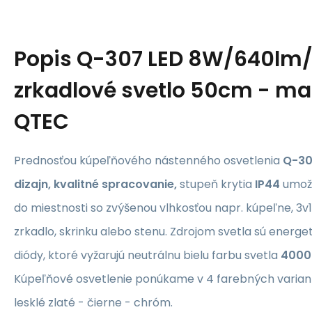
Popis
Q-307 LED 8W/640lm
zrkadlové svetlo 50cm - ma
QTEC
Prednosťou kúpeľňového nástenného osvetlenia
Q-30
dizajn, kvalitné spracovanie,
stupeň krytia
IP44
umožň
do miestnosti so zvýšenou vlhkosťou napr. kúpeľne, 3
zrkadlo, skrinku alebo stenu. Zdrojom svetla sú energe
diódy, ktoré vyžarujú neutrálnu bielu farbu svetla
4000
Kúpeľňové osvetlenie ponúkame v 4 farebných varia
lesklé zlaté - čierne - chróm.