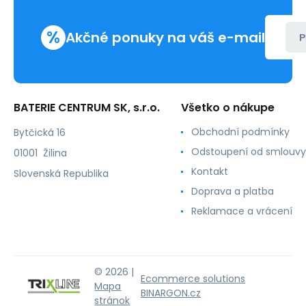
matné
zlaté
%
QTEC
Akčné ponuky na váš e-mail
P
BATERIE CENTRUM SK, s.r.o.
Všetko o nákupe
Obchodní podmínky
Bytčická 16
Odstoupení od smlouvy
01001 Žilina
Kontakt
Slovenská Republika
Doprava a platba
Reklamace a vrácení
© 2026 |
Ecommerce solutions
Mapa
BINARGON.cz
stránok