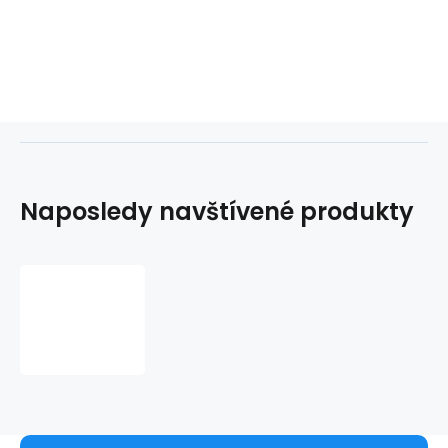
Naposledy navštívené produkty
Q-
307
LED
8W/640lm/4000K
zrkadlové
svetlo
50cm
-