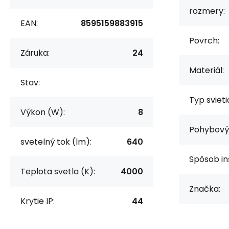
rozmery:
EAN:
8595159883915
Povrch:
Záruka:
24
Materiál:
Stav:
Typ svieti
Výkon (W):
8
Pohybový 
svetelný tok (lm):
640
Spôsob in
Teplota svetla (K):
4000
Značka:
Krytie IP:
44