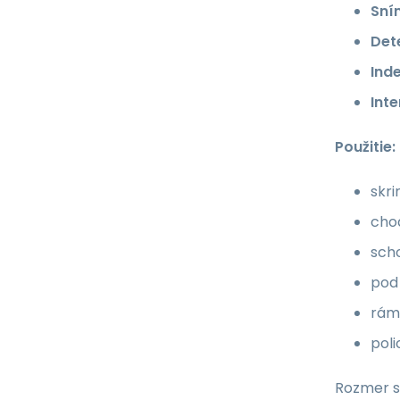
Sní
Det
Ind
Inte
Použitie:
skri
cho
sch
pod
rám
poli
Rozmer s