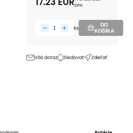
17.23
EUR
DPH
DO
ks
KOŠÍKA
Váš dotaz
Sledovat
Zdieľať
pájanie:
Batérie