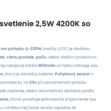
svetlenie 2,5W 4200K so
zorom pohybu Q-325W
značky QTEC je ideálnou
iek, rámu postele, políc,
alebo ďalších priestorov,
ej nabíjacej batérii
800mAh
sa ľahko inštaluje bez
m,
ktorý je súčasťou balenia.
Pohybový senzor
s
 automaticky na
20s
pri zaznamenaní pohybu.
lé svietenie, alebo automatickú aktiváciu podľa
nia,
ktoré umožňuje jednoduché pripevnenie bez
tu v striebornej farbe skvele zapadne do