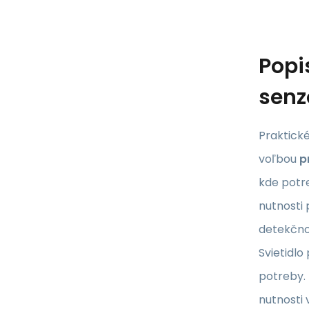
Popi
senz
Praktick
voľbou
p
kde potre
nutnosti p
detekčno
Svietidl
potreby. 
nutnosti 