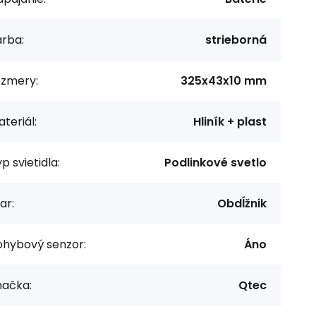
arba:
strieborná
ozmery:
325x43x10 mm
teriál:
Hliník + plast
p svietidla:
Podlinkové svetlo
ar:
Obdĺžnik
ohybový senzor:
Áno
načka:
Qtec