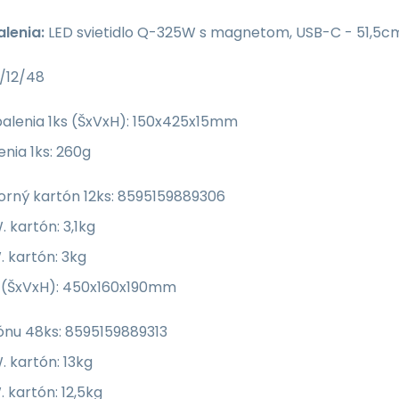
lenia:
LED svietidlo Q-325W s magnetom, USB-C - 51,5cm
/12/48
alenia 1ks (ŠxVxH): 150x425x15mm
nia 1ks: 260g
orný kartón 12ks: 8595159889306
 kartón: 3,1kg
 kartón: 3kg
(ŠxVxH): 450x160x190mm
ónu 48ks: 8595159889313
 kartón: 13kg
 kartón: 12,5kg