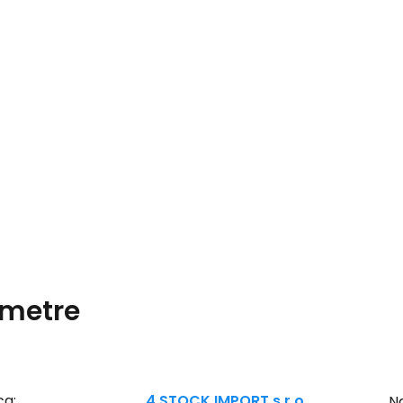
metre
ca:
4 STOCK IMPORT s.r.o.
Na