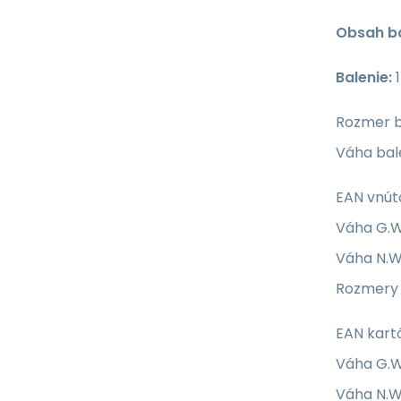
Obsah ba
Balenie:
1
Rozmer b
Váha bale
EAN vnút
Váha G.W.
Váha N.W.
Rozmery 
EAN kart
Váha G.W.
Váha N.W.