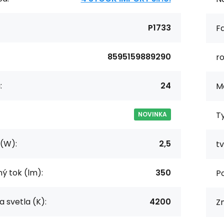
P1733
F
8595159889290
r
:
24
Ma
Ty
NOVINKA
(W):
2,5
tv
ný tok (lm):
350
P
a svetla (K):
4200
Z