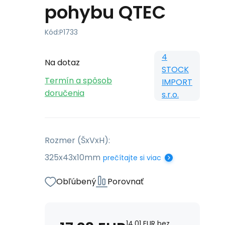
pohybu QTEC
Kód:
P1733
4
Na dotaz
STOCK
Termín a spôsob
IMPORT
doručenia
s.r.o.
Rozmer (ŠxVxH):
325x43x10mm
prečítajte si viac
Obľúbený
Porovnať
14.01
EUR
bez