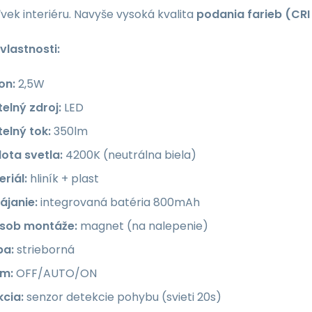
ek interiéru. Navyše vysoká kvalita
podania farieb (CRI
vlastnosti:
on:
2,5W
elný zdroj:
LED
elný tok:
350lm
ota svetla:
4200K (neutrálna biela)
riál:
hliník + plast
ájanie:
integrovaná batéria 800mAh
sob montáže:
magnet (na nalepenie)
ba:
strieborná
im:
OFF/AUTO/ON
kcia:
senzor detekcie pohybu (svieti 20s)