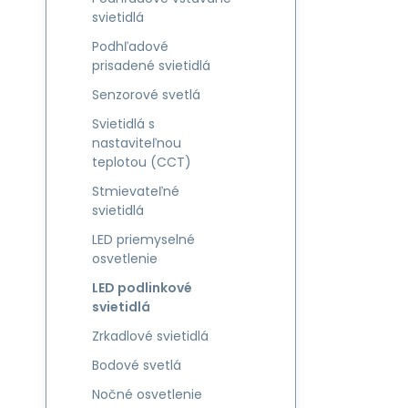
svietidlá
Podhľadové
prisadené svietidlá
Senzorové svetlá
Svietidlá s
nastaviteľnou
teplotou (CCT)
Stmievateľné
svietidlá
LED priemyselné
osvetlenie
LED podlinkové
svietidlá
Zrkadlové svietidlá
Bodové svetlá
Nočné osvetlenie