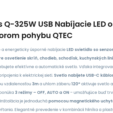
s
Q-325W USB Nabíjacie LED o
orom pohybu QTEC
é a energeticky úsporné nabíjacie
LED svietidlo so sen
re osvetlenie skríň, chodieb, schodísk, kuchynských lin
bujete efektívne a automatické svetlo. Vďaka integrovan
ripojenia k elektrickej sieti.
Svetlo nabijete USB-C káblo
u vzdialenosťou
3m
a uhlom záberu
120°
aktivuje svetlo
o ponúka
3 režimy – OFF, AUTO a ON
– umožňujúce buď trva
Inštalácia je jednoduchá
pomocou magnetického uchyte
vŕtania. Elegantné prevedenie v kombinácii hliníka a plas