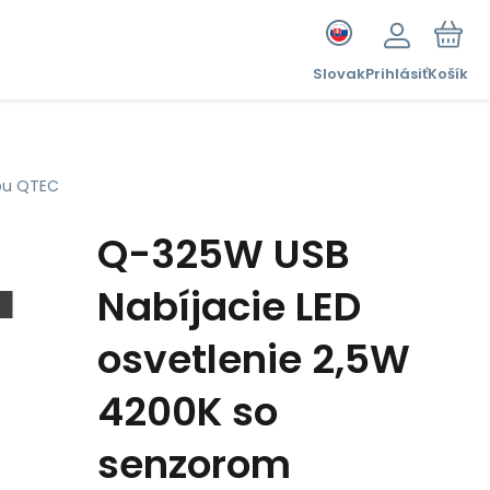
Slovak
Prihlásiť
Košík
ybu QTEC
Q-325W USB
Nabíjacie LED
osvetlenie 2,5W
4200K so
senzorom