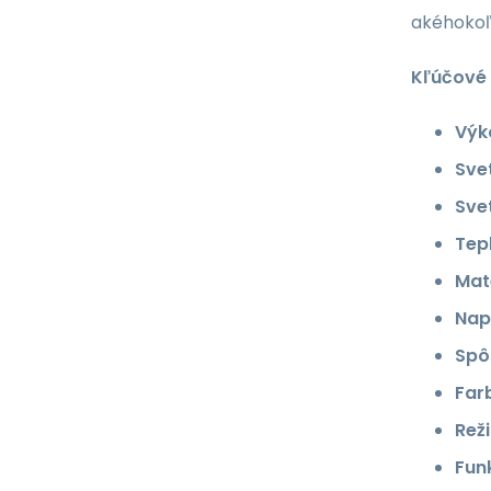
akéhokoľv
Kľúčové 
Výk
Svet
Svet
Tepl
Mate
Nap
Spô
Far
Rež
Fun