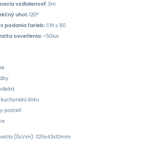
macia vzdialenosť:
3m
ekčný uhol:
120°
ex podania farieb:
CRI ≥ 80
nzita osvetlenia:
<50lux
ne
dby
odiská
 kuchynskú linku
y postelí
ce
vetla (ŠxVxH): 325x43x10mm