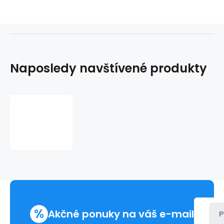
Naposledy navštívené produkty
Q-
36S
TRI-
PROOF
LED
36W
3850lm
4000K
Qtec
%
Akčné ponuky na váš e-mail
P