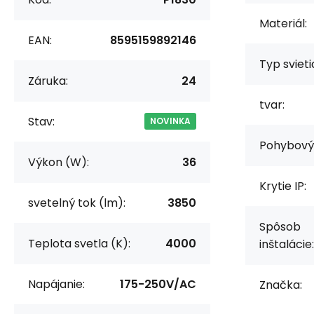
Materiál:
EAN:
8595159892146
Typ svieti
Záruka:
24
tvar:
Stav:
NOVINKA
Pohybový 
Výkon (W):
36
Krytie IP:
svetelný tok (lm):
3850
Spôsob
Teplota svetla (K):
4000
inštalácie:
Napájanie:
175-250V/AC
Značka: