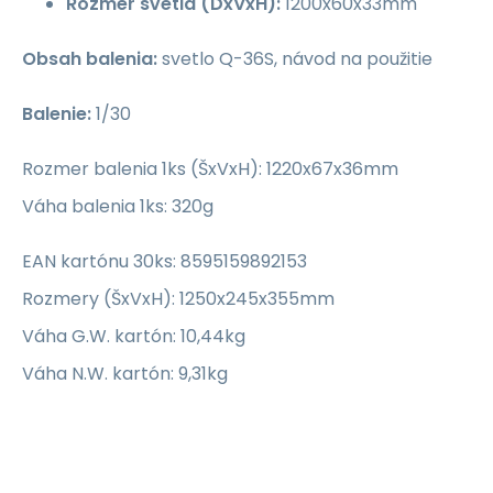
Rozmer svetla (DxVxH):
1200x60x33mm
Obsah balenia:
svetlo Q-36S, návod na použitie
Balenie:
1/30
Rozmer balenia 1ks (ŠxVxH): 1220x67x36mm
Váha balenia 1ks: 320g
EAN kartónu 30ks: 8595159892153
Rozmery (ŠxVxH): 1250x245x355mm
Váha G.W. kartón: 10,44kg
Váha N.W. kartón: 9,31kg