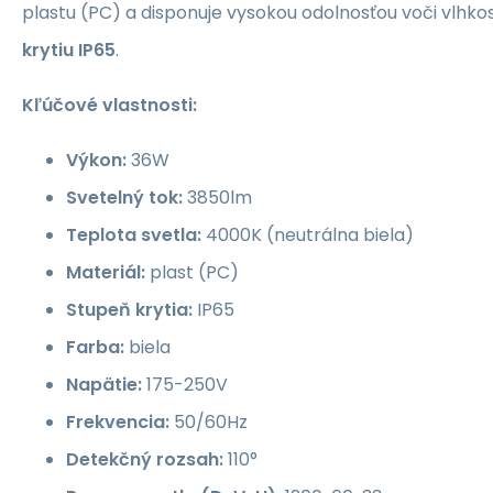
plastu (PC) a disponuje vysokou odolnosťou voči vlhko
krytiu
IP65
.
Kľúčové vlastnosti:
Výkon:
36W
Svetelný tok:
3850lm
Teplota svetla:
4000K (neutrálna biela)
Materiál:
plast (PC)
Stupeň krytia:
IP65
Farba:
biela
Napätie:
175-250V
Frekvencia:
50/60Hz
Detekčný rozsah:
110°