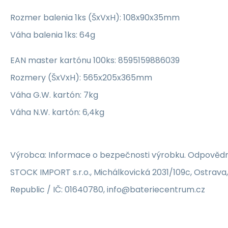
Rozmer balenia 1ks (ŠxVxH): 108x90x35mm
Váha balenia 1ks: 64g
EAN master kartónu 100ks: 8595159886039
Rozmery (ŠxVxH): 565x205x365mm
Váha G.W. kartón: 7kg
Váha N.W. kartón: 6,4kg
Výrobca: Informace o bezpečnosti výrobku. Odpovědn
STOCK IMPORT s.r.o., Michálkovická 2031/109c, Ostrava
Republic / IČ: 01640780, info@bateriecentrum.cz