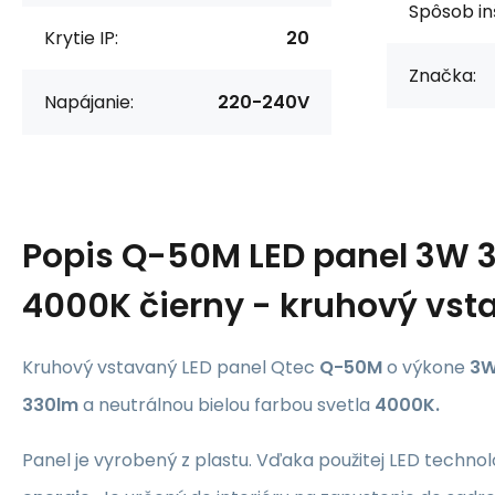
Spôsob in
Krytie IP:
20
Značka:
Napájanie:
220-240V
Popis
Q-50M LED panel 3W 
4000K čierny - kruhový vst
Kruhový vstavaný LED panel Qtec
Q-50M
o výkone
3
330lm
a neutrálnou bielou farbou svetla
4000K.
Panel je vyrobený z plastu. Vďaka použitej LED technol