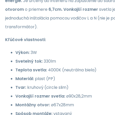
energie.
Je určený do interiéru na zapustenie do sad
otvorom
o priemere
6,7cm.
Vonkajší rozmer
svetla j
jednoduchá inštalácia pomocou vodičov L a N (nie je 
transformátor).
Kľúčové vlastnosti:
Výkon:
3W
Svetelný tok:
330lm
Teplota svetla:
4000K (neutrálna biela)
Materiál:
plast (PP)
Tvar:
kruhový (circle slim)
Vonkajší rozmer svetla:
ø90x28,2mm
Montážny otvor:
ø67x28mm
Spôsob montáže:
vstavaný