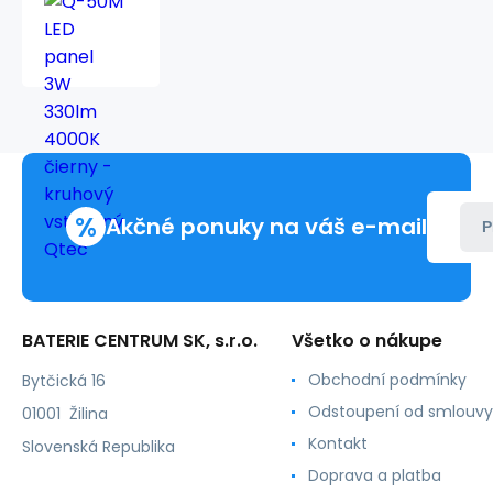
Q-
50M
LED
panel
3W
330lm
4000K
čierny
-
kruhový
%
vstavaný
Akčné ponuky na váš e-mail
P
Qtec
BATERIE CENTRUM SK, s.r.o.
Všetko o nákupe
Obchodní podmínky
Bytčická 16
Odstoupení od smlouvy
01001 Žilina
Kontakt
Slovenská Republika
Doprava a platba