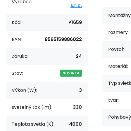
Výrobca:
s.r.o.
Montážny 
Kód:
P1659
rozmery:
EAN:
8595159886022
Povrch:
Záruka:
24
Materiál:
Stav:
NOVINKA
Typ svieti
Výkon (W):
3
tvar:
svetelný tok (lm):
330
Pohybový 
Teplota svetla (K):
4000