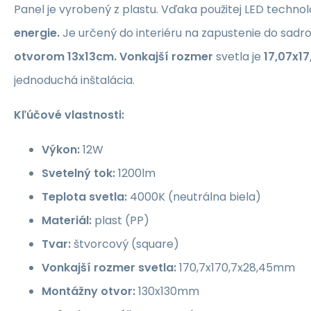
Panel je vyrobený z plastu. Vďaka použitej LED technol
energie.
Je určený do interiéru na zapustenie do sad
otvorom 13x13
cm.
Vonkajší rozmer
svetla je
17,07x1
jednoduchá inštalácia.
Kľúčové vlastnosti:
Výkon:
12W
Svetelný tok:
1200lm
Teplota svetla:
4000K (neutrálna biela)
Materiál:
plast (PP)
Tvar:
štvorcový (square)
Vonkajší rozmer svetla:
170,7x170,7x28,45mm
Montážny otvor:
130x130mm