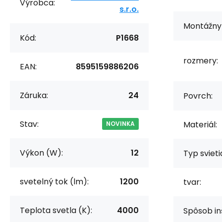
Výrobca:
s.r.o.
Montážny 
Kód:
P1668
rozmery:
EAN:
8595159886206
Záruka:
24
Povrch:
Stav:
Materiál:
NOVINKA
Výkon (W):
12
Typ svieti
svetelný tok (lm):
1200
tvar:
Teplota svetla (K):
4000
Spôsob in