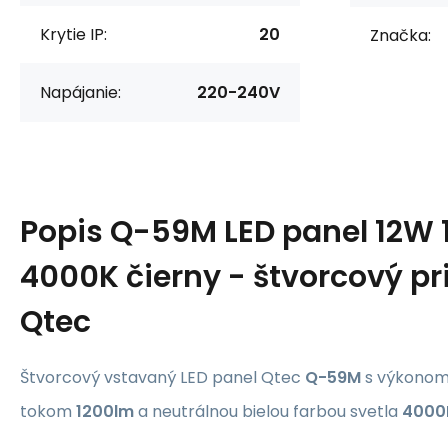
Krytie IP:
20
Značka:
Napájanie:
220-240V
Popis
Q-59M LED panel 12W 
4000K čierny - štvorcový p
Qtec
Štvorcový vstavaný LED panel Qtec
Q-59M
s výkono
tokom
1200lm
a neutrálnou bielou farbou svetla
4000