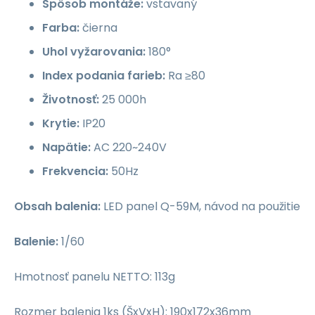
Spôsob montáže:
vstavaný
Farba:
čierna
Uhol vyžarovania:
180°
Index podania farieb:
Ra ≥80
Životnosť:
25 000h
Krytie:
IP20
Napätie:
AC 220~240V
Frekvencia:
50Hz
Obsah balenia:
LED panel Q-59M, návod na použitie
Balenie:
1/60
Hmotnosť panelu NETTO: 113g
Rozmer balenia 1ks (ŠxVxH): 190x172x36mm