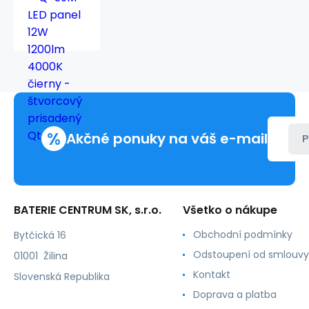
59M
LED
panel
12W
1200lm
4000K
čierny
-
štvorcový
%
prisadený
Akčné ponuky na váš e-mail
P
Qtec
BATERIE CENTRUM SK, s.r.o.
Všetko o nákupe
Obchodní podmínky
Bytčická 16
Odstoupení od smlouvy
01001 Žilina
Kontakt
Slovenská Republika
Doprava a platba