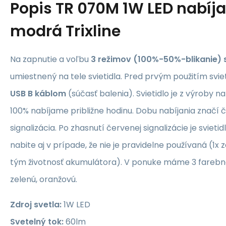
Popis
TR 070M 1W LED nabíjac
modrá Trixline
Na zapnutie a voľbu
3 režimov (100%-50%-blikanie) 
umiestnený na tele svietidla. Pred prvým použitím svie
USB B káblom
(súčasť balenia). Svietidlo je z výroby n
100% nabíjame približne hodinu. Dobu nabíjania značí 
signalizácia. Po zhasnutí červenej signalizácie je svietid
nabite aj v prípade, že nie je pravidelne používaná (1x 
tým životnosť akumulátora). V ponuke máme 3 farebn
zelenú, oranžovú.
Zdroj svetla:
1W LED
Svetelný tok:
60lm