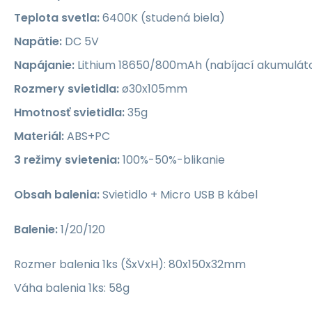
Teplota svetla:
6400K (studená biela)
Napätie:
DC 5V
Napájanie:
Lithium 18650/800mAh (nabíjací akumulátor
Rozmery svietidla:
ø30x105mm
Hmotnosť svietidla:
35g
Materiál:
ABS+PC
3 režimy svietenia:
100%-50%-blikanie
Obsah balenia:
Svietidlo + Micro USB B kábel
Balenie:
1/20/120
Rozmer balenia 1ks (ŠxVxH): 80x150x32mm
Váha balenia 1ks: 58g