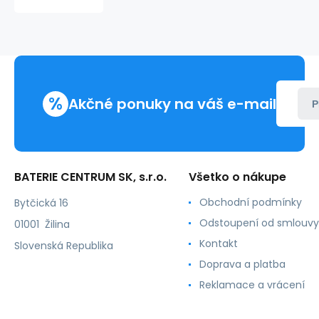
panel
12W
960lm
2700K
-
štvorcový
vstavaný
%
Trixline
Akčné ponuky na váš e-mail
P
BATERIE CENTRUM SK, s.r.o.
Všetko o nákupe
Obchodní podmínky
Bytčická 16
Odstoupení od smlouvy
01001 Žilina
Kontakt
Slovenská Republika
Doprava a platba
Reklamace a vrácení