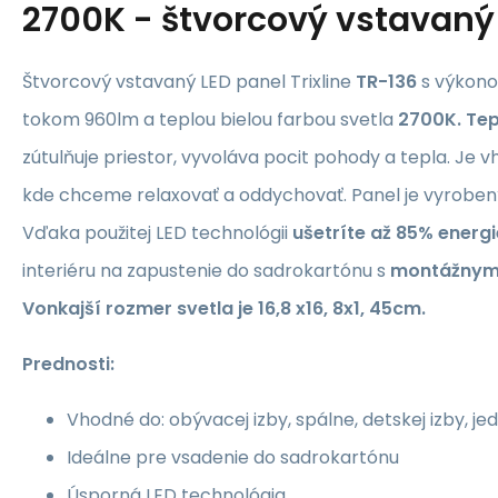
2700K - štvorcový vstavaný 
Štvorcový vstavaný LED panel Trixline
TR-136
s výkon
tokom 960lm a teplou bielou farbou svetla
2700K. Tep
zútulňuje priestor, vyvoláva pocit pohody a tepla. Je 
kde chceme relaxovať a oddychovať. Panel je vyrobený 
Vďaka použitej LED technológii
ušetríte až 85% energi
interiéru na zapustenie do sadrokartónu s
montážnym 
Vonkajší rozmer svetla je 16,8 x16, 8x1, 45cm.
Prednosti:
Vhodné do: obývacej izby, spálne, detskej izby, je
Ideálne pre vsadenie do sadrokartónu
Úsporná LED technológia