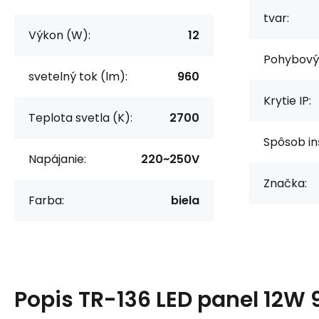
tvar:
Výkon (W):
12
Pohybový 
svetelný tok (lm):
960
Krytie IP:
Teplota svetla (K):
2700
Spôsob in
Napájanie:
220~250V
Značka:
Farba:
biela
Popis
TR-136 LED panel 12W