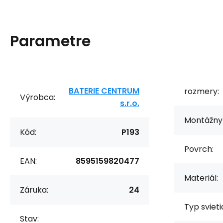
Parametre
BATERIE CENTRUM
rozmery:
Výrobca:
s.r.o.
Montážny 
Kód:
P193
Povrch:
EAN:
8595159820477
Materiál:
Záruka:
24
Typ svieti
Stav: