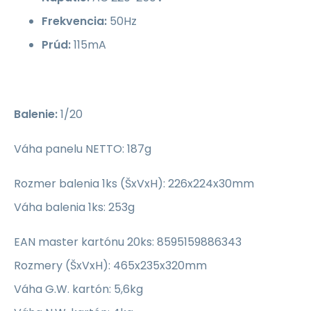
Frekvencia:
50Hz
Prúd:
115mA
Balenie:
1/20
Váha panelu NETTO: 187g
Rozmer balenia 1ks (ŠxVxH): 226x224x30mm
Váha balenia 1ks: 253g
EAN master kartónu 20ks: 8595159886343
Rozmery (ŠxVxH): 465x235x320mm
Váha G.W. kartón: 5,6kg