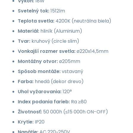
Výkon:
18W
Svetelný tok:
1512lm
Teplota svetla:
4200K (neutrálna biela)
Materiál:
hliník (Aluminium)
Tvar:
kruhový (circle slim)
Vonkajší rozmer svetla:
ø220x14,5mm
Montážny otvor:
ø205mm
Spôsob montáže:
vstavaný
Farba:
hnedá (dekor drevo)
Uhol vyžarovania:
120°
Index podania farieb:
Ra ≥80
Životnosť:
50 000h (≤15 000h ON-OFF)
Krytie:
IP20
Napätie:
AC 220~250V