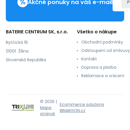
%
kruhový
Akčné ponuky na váš e-mail
P
vstavaný
Trixline
BATERIE CENTRUM SK, s.r.o.
Všetko o nákupe
Obchodní podmínky
Bytčická 16
Odstoupení od smlouvy
01001 Žilina
Kontakt
Slovenská Republika
Doprava a platba
Reklamace a vrácení
© 2026 |
Ecommerce solutions
Mapa
BINARGON.cz
stránok