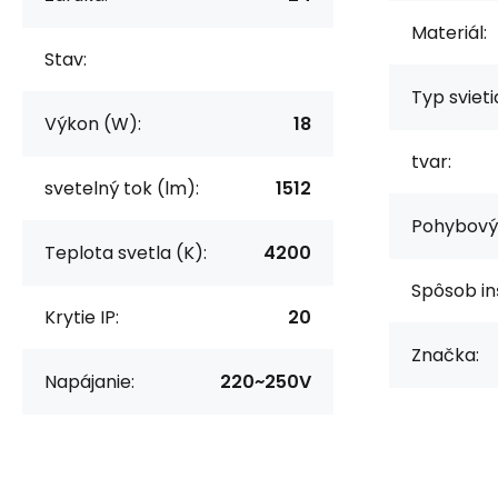
Materiál:
Stav:
Typ svieti
Výkon (W):
18
tvar:
svetelný tok (lm):
1512
Pohybový 
Teplota svetla (K):
4200
Spôsob in
Krytie IP:
20
Značka:
Napájanie:
220~250V