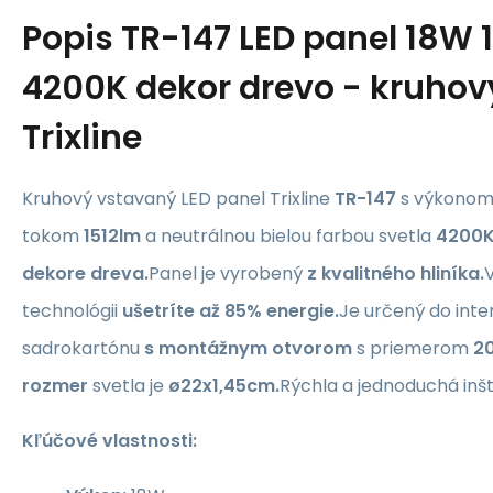
Popis
TR-147 LED panel 18W 
4200K dekor drevo - kruhov
Trixline
Kruhový vstavaný LED panel Trixline
TR-147
s výkono
tokom
1512lm
a neutrálnou bielou farbou svetla
4200K
dekore dreva.
Panel je vyrobený
z kvalitného hliníka.
technológii
ušetríte až 85% energie.
Je určený do inte
sadrokartónu
s montážnym otvorom
s priemerom
20
rozmer
svetla je
ø22x1,45cm.
Rýchla a jednoduchá inšt
Kľúčové vlastnosti: