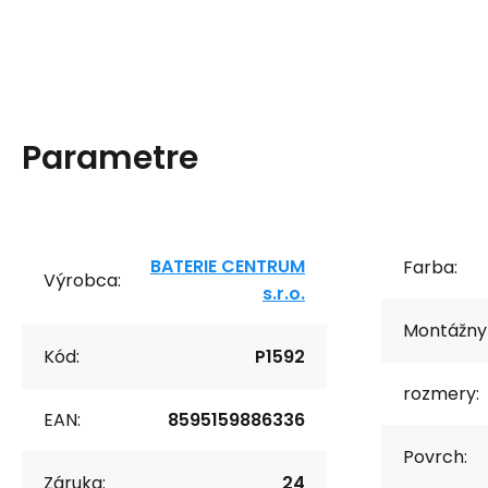
Parametre
BATERIE CENTRUM
Farba:
Výrobca:
s.r.o.
Montážny 
Kód:
P1592
rozmery:
EAN:
8595159886336
Povrch:
Záruka:
24