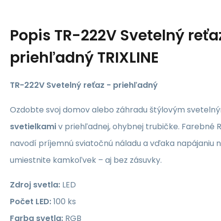
Popis
TR-222V Svetelný reťa
priehľadný TRIXLINE
TR-222V Svetelný reťaz - priehľadný
Ozdobte svoj domov alebo záhradu štýlovým sveteln
svetielkami
v priehľadnej, ohybnej trubičke. Farebné 
navodí príjemnú sviatočnú náladu a vďaka napájaniu n
umiestnite kamkoľvek – aj bez zásuvky.
Zdroj svetla:
LED
Počet LED:
100 ks
Farba svetla:
RGB