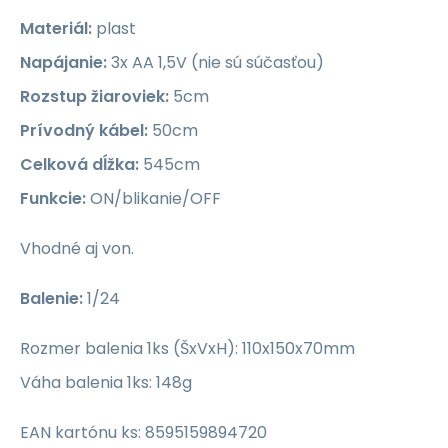
Materiál:
plast
Napájanie:
3x AA 1,5V (nie sú súčasťou)
Rozstup žiaroviek:
5cm
Prívodný kábel:
50cm
Celková dĺžka:
545cm
Funkcie:
ON/blikanie/OFF
Vhodné aj von.
Balenie:
1/24
Rozmer balenia 1ks (ŠxVxH): 110x150x70mm
Váha balenia 1ks: 148g
EAN kartónu ks: 8595159894720