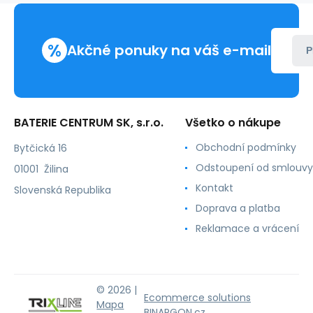
%
Akčné ponuky na váš e-mail
P
BATERIE CENTRUM SK, s.r.o.
Všetko o nákupe
Obchodní podmínky
Bytčická 16
Odstoupení od smlouvy
01001 Žilina
Kontakt
Slovenská Republika
Doprava a platba
Reklamace a vrácení
© 2026 |
Ecommerce solutions
Mapa
BINARGON.cz