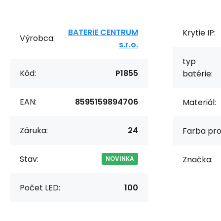
BATERIE CENTRUM
Krytie IP:
Výrobca:
s.r.o.
typ
Kód:
P1855
batérie:
EAN:
8595159894706
Materiál:
Záruka:
24
Farba pro
Stav:
Značka:
NOVINKA
Počet LED:
100