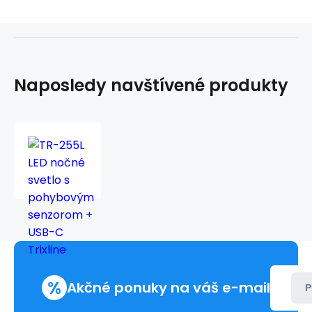
Naposledy navštívené produkty
TR-
255L
LED
nočné
svetlo
s
pohybovým
senzorom
+
USB-
%
C
Akčné ponuky na váš e-mail
P
Trixline