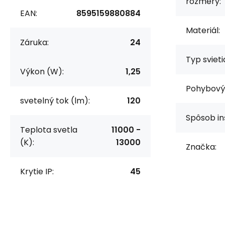
rozmery:
EAN:
8595159880884
Materiál:
Záruka:
24
Typ svieti
Výkon (W):
1,25
Pohybový 
svetelný tok (lm):
120
Spôsob in
Teplota svetla
11000 -
(K):
13000
Značka:
Krytie IP:
45