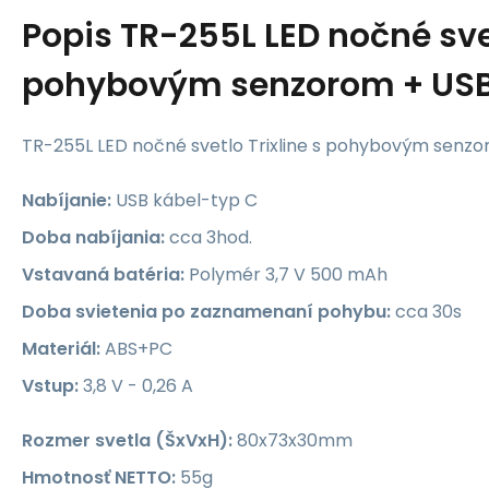
Popis
TR-255L LED nočné sve
pohybovým senzorom + USB-
TR-255L LED nočné svetlo Trixline s pohybovým senzo
Nabíjanie:
USB kábel-typ C
Doba nabíjania:
cca 3hod.
Vstavaná batéria:
Polymér 3,7 V 500 mAh
Doba svietenia po zaznamenaní pohybu:
cca 30s
Materiál:
ABS+PC
Vstup:
3,8 V - 0,26 A
Rozmer svetla (ŠxVxH):
80x73x30mm
Hmotnosť NETTO:
55g