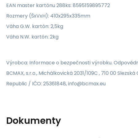
EAN master kartónu 288ks: 8595159895772
Rozmery (ŠxVxH): 410x295x335mm
Váha G.W. kartón: 2,5kg
Váha N.W. kartón: 2kg
Výrobca: Informace o bezpečnosti výrobku. Odpovědn
BCMAX, s.r.o., Michálkovická 2031/109C , 710 00 Slezsk
Republic / IČO: 25361848, info@bcmax.eu
Dokumenty