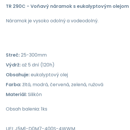
TR 290C - Voňavý náramok s eukalyptovým olejom
Náramok je vysoko odolný a vodeodolný.
Streč:
25-300mm
Výdrž:
až 5 dní (120h)
Obsahuje:
eukalyptový olej
Farba:
žltá, modrá, červená, zelená, ružová
Materiál:
Silikón
Obsah balenia: 1ks
UFI: J5M1-D0M7-400S-4WWM