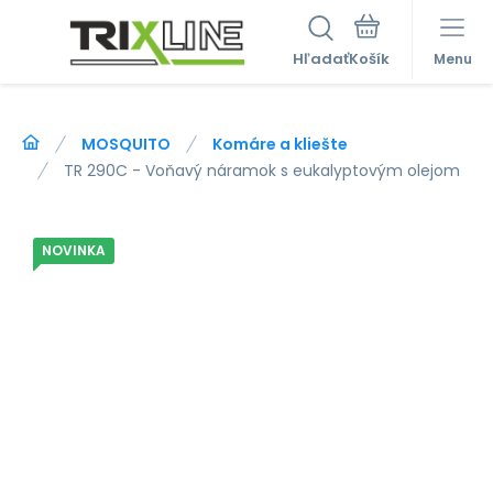
Hľadať
Menu
MOSQUITO
Komáre a kliešte
TR 290C - Voňavý náramok s eukalyptovým olejom
NOVINKA