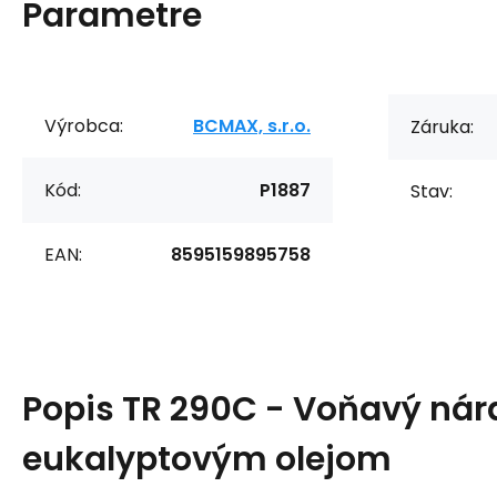
Parametre
Výrobca:
BCMAX, s.r.o.
Záruka:
Kód:
P1887
Stav:
EAN:
8595159895758
Popis
TR 290C - Voňavý ná
eukalyptovým olejom