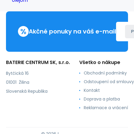
s
eukalyptovým
olejom
%
Akčné ponuky na váš e-mail
P
BATERIE CENTRUM SK, s.r.o.
Všetko o nákupe
Obchodní podmínky
Bytčická 16
Odstoupení od smlouvy
01001 Žilina
Kontakt
Slovenská Republika
Doprava a platba
Reklamace a vrácení