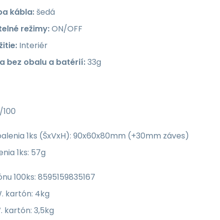
ba kábla:
šedá
telné režimy:
ON/OFF
itie:
Interiér
a bez obalu a batérií:
33g
/100
alenia 1ks (ŠxVxH): 90x60x80mm (+30mm záves)
nia 1ks: 57g
ónu 100ks: 8595159835167
. kartón: 4kg
 kartón: 3,5kg