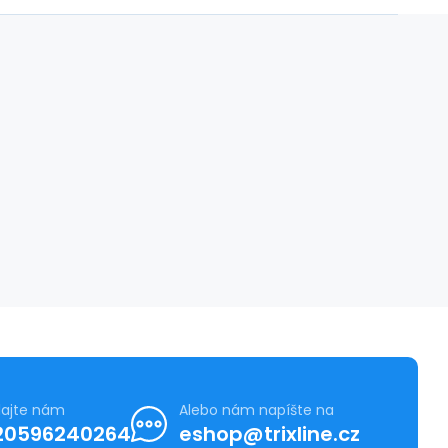
lajte nám
Alebo nám napíšte na
20596240264
eshop@trixline.cz