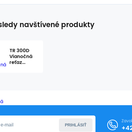
ledy navštívené produkty
TR 300D
Vianočná
reťaz
20LED
6500K 2,4
m studená
biela
Trixline
Zavo
PRIHLÁSIŤ
+4