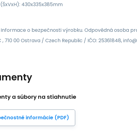
 (ŠxVxH): 430x335x385mm
 Informace o bezpečnosti výrobku. Odpovědná osoba pro 
 , 710 00 Ostrava / Czech Republic / IČO: 25361848, inf
umenty
ty a súbory na stiahnutie
ečnostné informácie (PDF)