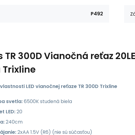
P492
Zá
s
TR 300D Vianočná reťaz 20L
 Trixline
vlastnosti LED vianočnej reťaze TR 300D Trixline
ba svetla:
6500K studená biela
et LED:
20
a:
240cm
ájanie:
2xAA 1.5V (R6) (nie sú súčasťou)