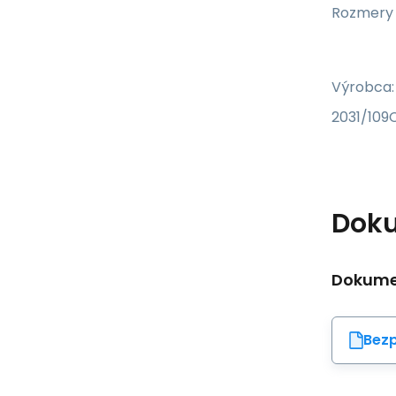
Rozmery
Výrobca:
2031/109C
Dok
Dokumen
Bezp