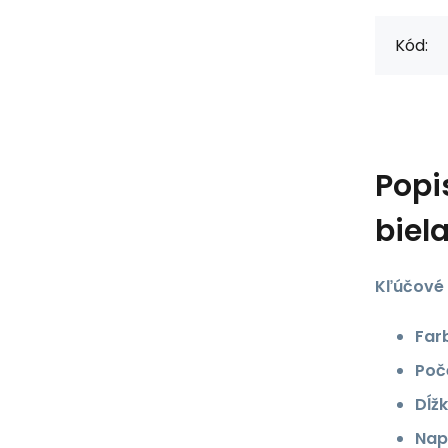
Kód:
Popi
biela
Kľúčové 
Far
Poč
Dĺžk
Nap