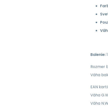
Far
Sve
Použ
Váh
Balenie:
1
Rozmer b
Váha bale
EAN kart
Váha G.W
Váha N.W.