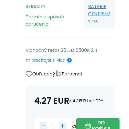
Skladom
BATERIE
CENTRUM
Termín a spôsob
s.r.o.
doručenia
Vianočný reťaz 20LED 6500K 2,4
m
prečítajte si viac
Obľúbený
Porovnať
4.27
EUR
3.47
EUR
bez DPH
DO
ks
KOŠÍKA