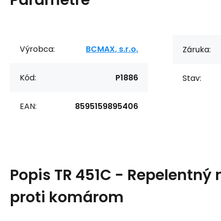
Výrobca:
BCMAX, s.r.o.
Záruka:
Kód:
P1886
Stav:
EAN:
8595159895406
Popis
TR 451C - Repelentný
proti komárom