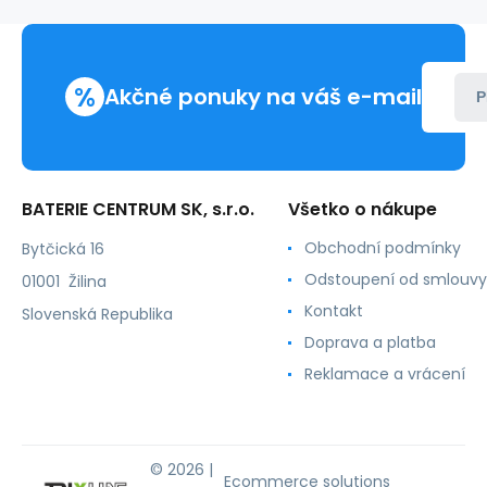
komárom
%
Akčné ponuky na váš e-mail
P
BATERIE CENTRUM SK, s.r.o.
Všetko o nákupe
Obchodní podmínky
Bytčická 16
Odstoupení od smlouvy
01001 Žilina
Kontakt
Slovenská Republika
Doprava a platba
Reklamace a vrácení
© 2026 |
Ecommerce solutions