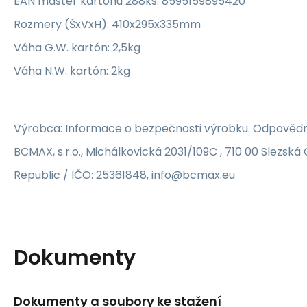
EAN master kartónu 288ks: 8595159895420
Rozmery (ŠxVxH): 410x295x335mm
Váha G.W. kartón: 2,5kg
Váha N.W. kartón: 2kg
Výrobca: Informace o bezpečnosti výrobku. Odpovědn
BCMAX, s.r.o., Michálkovická 2031/109C , 710 00 Slezsk
Republic / IČO: 25361848, info@bcmax.eu
Dokumenty
Dokumenty a soubory ke stažení