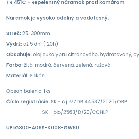
TR 451C - Repelentný náramok proti komárom
Náramok je vysoko odolný a vodotesný.
Streč:
25-300mm
Výdrž:
až 5 dní (120h)
Obsahuje:
olej eukalyptu citrónového, hydratovaný, cy
Farba:
žltá, modrá, červená, zelená, ružová
Materiál:
Silikón
Obsah balenia: 1ks
Číslo registrácie:
SK - č.j. MZDR 44537/2020/OBP
SK - bio/2563/D/20/CCHLP
UFI:G300-A06S-K008-GW60