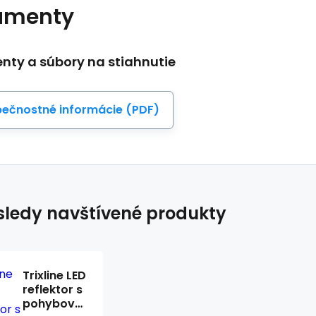
umenty
ty a súbory na stiahnutie
ečnostné informácie (PDF)
ledy navštívené produkty
Trixline LED
reflektor s
pohybovým