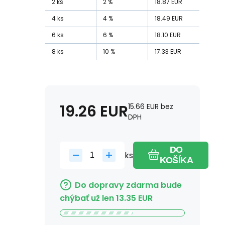
2
ks
2
%
18.87
EUR
4
ks
4
%
18.49
EUR
6
ks
6
%
18.10
EUR
8
ks
10
%
17.33
EUR
19.26
EUR
15.66
EUR
bez
DPH
DO
ks
KOŠÍKA
Do dopravy zdarma bude
chýbať už len
13.35
EUR