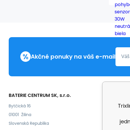
%
Akčné ponuky na váš e-mail
BATERIE CENTRUM SK, s.r.o.
Všetko 
Trix
Obchod
Bytčická 16
Odstoup
01001 Žilina
jed
Kontakt
Slovenská Republika