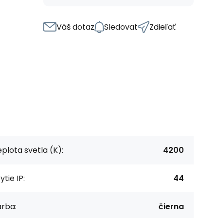
Váš dotaz
Sledovat
Zdieľať
plota svetla (K):
4200
ytie IP:
44
arba:
čierna