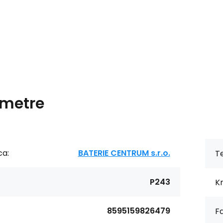
metre
ca:
BATERIE CENTRUM s.r.o.
Te
P243
Kr
8595159826479
F