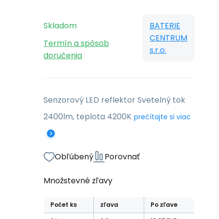
Skladom
BATERIE
CENTRUM
Termín a spôsob
s.r.o.
doručenia
Senzorový LED reflektor Svetelný tok
2400lm, teplota 4200K
prečítajte si viac
Obľúbený
Porovnať
Množstevné zľavy
Počet
ks
zľava
Po zľave