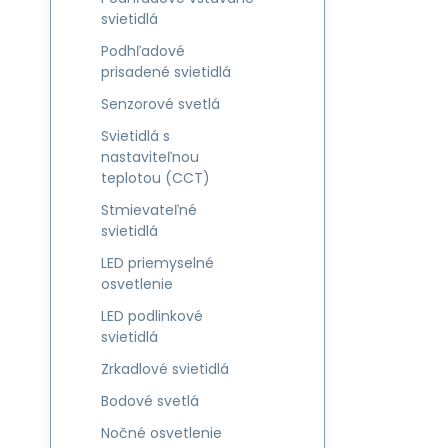
svietidlá
Podhľadové
prisadené svietidlá
Senzorové svetlá
Svietidlá s
nastaviteľnou
teplotou (CCT)
Stmievateľné
svietidlá
LED priemyselné
osvetlenie
LED podlinkové
svietidlá
Zrkadlové svietidlá
Bodové svetlá
Nočné osvetlenie