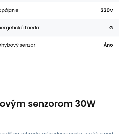
pájanie:
230V
ergetická trieda:
G
ohybový senzor:
Áno
ohybovým senzorom 30W
užiť na záhrade, príjazdovej ceste, garáži a pod.