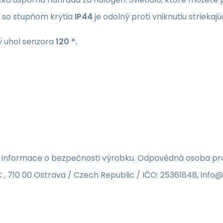
r so stupňom krytia
IP44
je odolný proti vniknutiu striekaj
 uhol senzora
120 °.
 Informace o bezpečnosti výrobku. Odpovědná osoba pro 
 , 710 00 Ostrava / Czech Republic / IČO: 25361848, inf