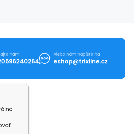
lajte nám
Alebo nám napíšte na
20596240264
eshop@trixline.cz
rálna
ajů GDPR
ovať