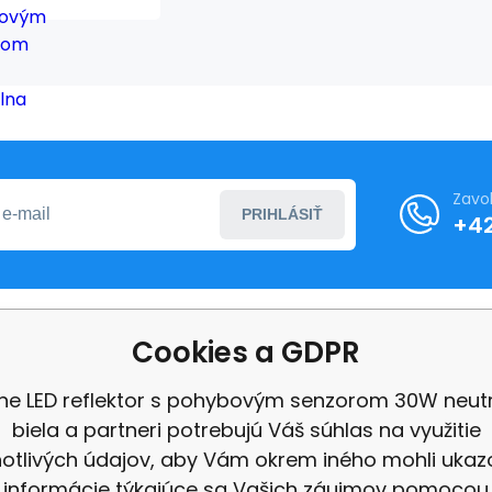
senzorom
30W
neutrálna
biela
Zavo
PRIHLÁSIŤ
+4
Cookies a GDPR
o nákupe
Ďalšie informácie
line LED reflektor s pohybovým senzorom 30W neut
ní podmínky
O nás
biela a partneri potrebujú Váš súhlas na využitie
ení od smlouvy
Ochrana osobních úd
notlivých údajov, aby Vám okrem iného mohli ukaz
Velkoobchod
informácie týkajúce sa Vašich záujmov pomocou