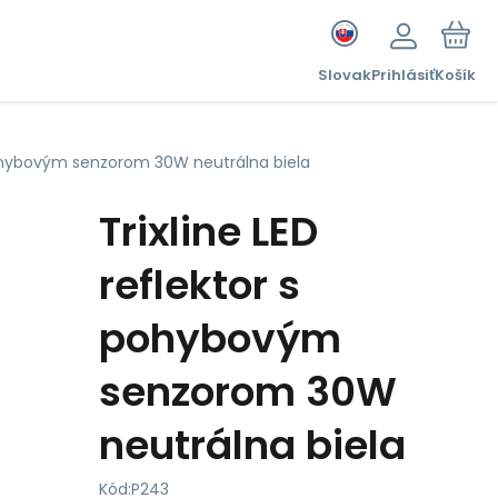
Slovak
Prihlásiť
Košík
 pohybovým senzorom 30W neutrálna biela
Trixline LED
reflektor s
pohybovým
senzorom 30W
neutrálna biela
Kód:
P243