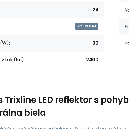
:
24
Na
En
VÝPREDAJ
(W):
30
P
ný tok (lm):
2400
s
Trixline LED reflektor s p
rálna biela
ká úsporná náhrada za halogén. Svietidlo, ktoré môžete po