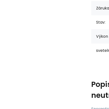
Záruka
Stav:
Výkon 
svetel
Popi
neut
Energetic