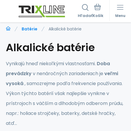
Hľadať
Menu
Batérie
Alkalické batérie
Alkalické batérie
Vynikajú hneď niekoľkými vlastnosťami.
Doba
prevádzky
v nenáročných zariadeniach je
veľmi
vysoká
, samozrejme podľa frekvencie používania.
Výkon týchto batérií však najlepšie vynikne v
prístrojoch s väčším a dlhodobým odberom prúdu,
napr.: holiace strojčeky, baterky, detské hračky,
atď…