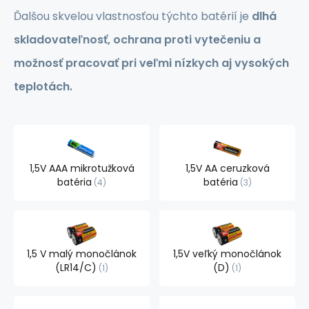
Ďalšou skvelou vlastnosťou týchto batérií je
dlhá
skladovateľnosť, ochrana proti vytečeniu a
možnosť pracovať pri veľmi nízkych aj vysokých
teplotách.
1,5V AAA mikrotužková
1,5V AA ceruzková
batéria
batéria
4
3
1,5 V malý monočlánok
1,5V veľký monočlánok
(LR14/C)
(D)
1
1