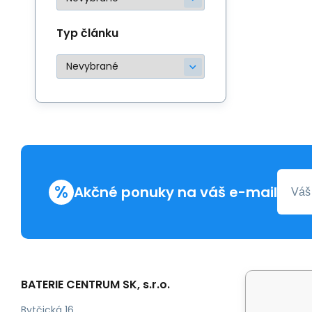
Typ článku
%
Akčné ponuky na váš e-mail
BATERIE CENTRUM SK, s.r.o.
Všetko 
Obchod
Bytčická 16