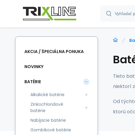
Ba
AKCIA / ŠPECIÁLNA PONUKA
Bat
NOVINKY
Tieto bat
BATÉRIE
niektorí 
Alkalické batérie
Od týcht
Zinkochloridové
batérie
ktorú oč
Nabíjacie batérie
Gombíkové batérie