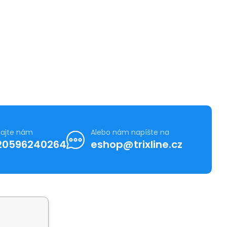
lajte nám
Alebo nám napíšte na
20596240264
eshop@trixline.cz