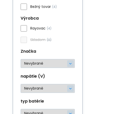
Bežný tovar
(4)
Výrobca
Rayovac
(4)
Skladom
(0)
Značka
napätie (V)
typ batérie