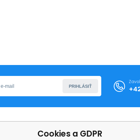
Zavo
PRIHLÁSIŤ
+4
o nákupe
Ďalšie informácie
Cookies a GDPR
ní podmínky
O nás