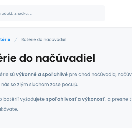
térie
Batérie do načúvadiel
érie do načúvadiel
érie sú
výkonné a spoľahlivé
pre chod načúvadla, načúv
z nás so zlým sluchom zase počujú.
o batérií vyžadujete
spoľahlivosť a výkonosť
, a presne t
akávate.