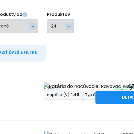
rodukty od
Produktov
ZIŤ ĎALŠIE FILTRE
Kód d
EA
K
N
Rayovac
Záruk
0
Batéria do načú
napätie (V):
1,45
Typ článku:
Zinkovzduc
DETA
Zinko-vzduchová gombíková 1,45 V batéri