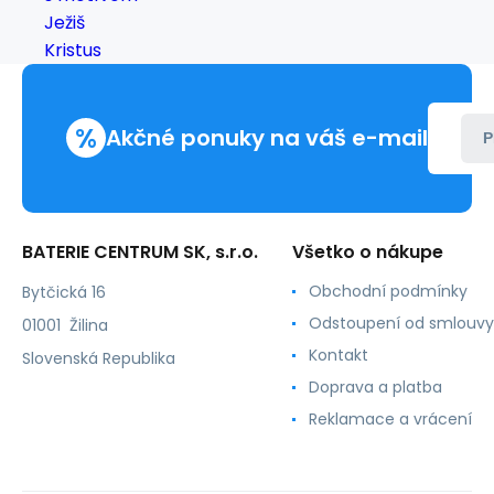
sviece
s
motívom
Ježiš
Kristus
%
Akčné ponuky na váš e-mail
P
BATERIE CENTRUM SK, s.r.o.
Všetko o nákupe
Obchodní podmínky
Bytčická 16
Odstoupení od smlouvy
01001 Žilina
Kontakt
Slovenská Republika
Doprava a platba
Reklamace a vrácení