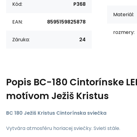
Kód:
P368
Materiál:
EAN:
8595159825878
rozmery:
Záruka:
24
Popis
BC-180 Cintorínske LE
motívom Ježiš Kristus
BC
180 Ježiš Kristus
Cintorínska
sviečka
Vytvára atmosféru horiacej sviečky. Svieti stále.