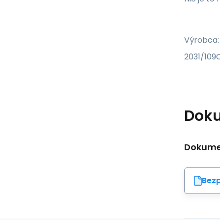
Výrobca:
2031/109C
Dok
Dokumen
Bezp