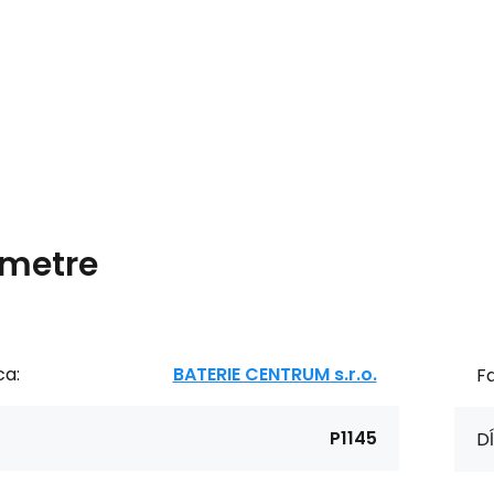
metre
ca:
BATERIE CENTRUM s.r.o.
Fa
P1145
Dĺ