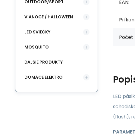
OUTDOOR/SPORT
EAN:
VIANOCE / HALLOWEEN
Príkon
LED SVIEČKY
Počet 
MOSQUITO
ĎALŠIE PRODUKTY
Popi
DOMÁCE ELEKTRO
LED pásik
schodiska
(flash), 
PARAMET