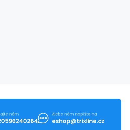
lajte nám
Alebo nám napíšte na
20596240264
eshop@trixline.cz