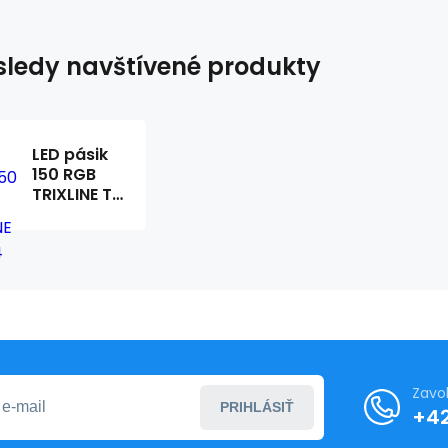
ledy navštívené produkty
LED pásik
150 RGB
TRIXLINE TR
644
Zavo
PRIHLÁSIŤ
+4