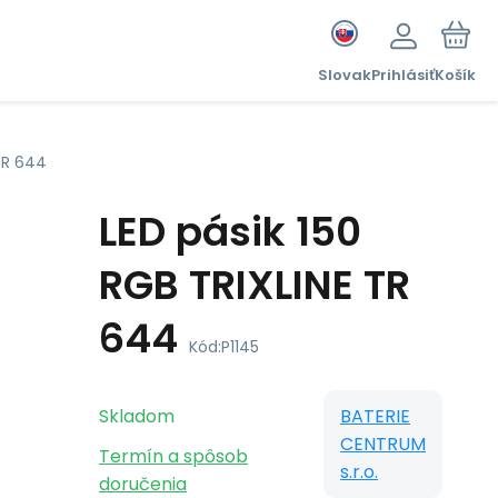
Slovak
Prihlásiť
Košík
 TR 644
LED pásik 150
RGB TRIXLINE TR
644
Kód:
P1145
Skladom
BATERIE
CENTRUM
Termín a spôsob
s.r.o.
doručenia