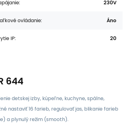
pájanie:
230V
aľkové ovládanie:
Áno
ytie IP:
20
R 644
nie detskej izby, kúpeľne, kuchyne, spálne,
 nastaviť 16 farieb, regulovať jas, blikanie farieb
de) a plynulý režim (smooth).