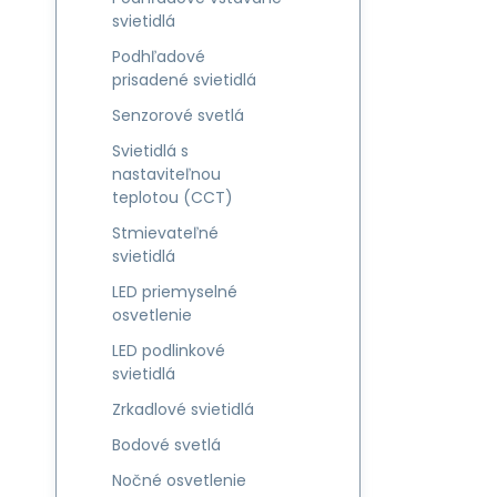
svietidlá
Podhľadové
prisadené svietidlá
Senzorové svetlá
Svietidlá s
nastaviteľnou
teplotou (CCT)
Stmievateľné
svietidlá
LED priemyselné
osvetlenie
LED podlinkové
svietidlá
Zrkadlové svietidlá
Bodové svetlá
Nočné osvetlenie