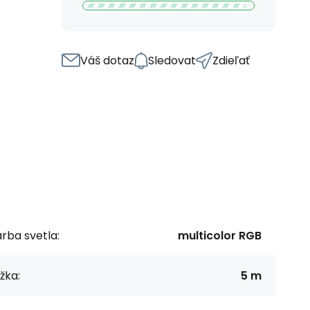
Váš dotaz
Sledovat
Zdieľať
rba svetla:
multicolor RGB
žka:
5 m