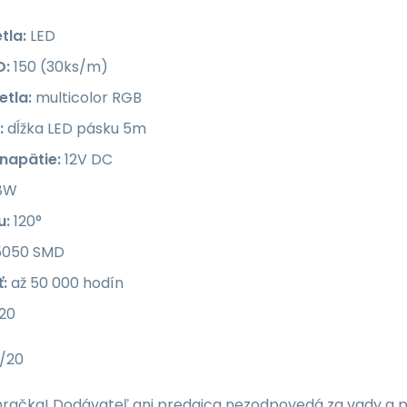
tla:
LED
D:
150 (30ks/m)
etla:
multicolor RGB
:
dĺžka LED pásku 5m
napätie:
12V DC
8W
u:
120°
050 SMD
:
až 50 000 hodín
20
/20
o hračka! Dodávateľ ani predajca nezodpovedá za vady 