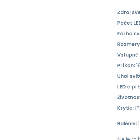
Zdroj sve
Počet LE
Farba sv
Rozmery
Vstupné 
Príkon:
1
Uhol svit
LED čip:
5
Životnosť
Krytie:
IP
Balenie:
1
Nie je t