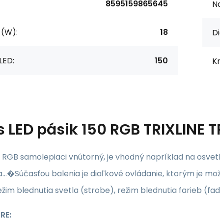
8595159865645
Na
 (W):
18
Di
LED:
150
Kr
s
LED pásik 150 RGB TRIXLINE T
 RGB samolepiaci vnútorný, je vhodný napríklad na osvetle
...�Súčasťou balenia je diaľkové ovládanie, ktorým je možné
režim blednutia svetla (strobe), režim blednutia farieb (fa
RE: