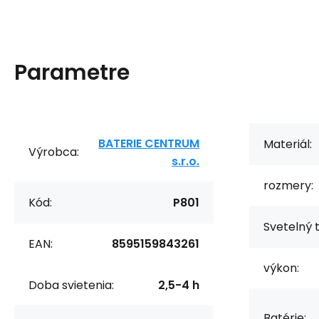
Parametre
BATERIE CENTRUM
Materiál:
Výrobca:
s.r.o.
rozmery:
Kód:
P801
Svetelný t
EAN:
8595159843261
výkon:
Doba svietenia:
2,5-4 h
Batérie: