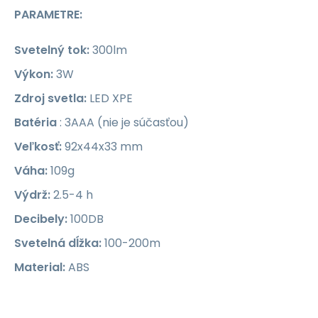
PARAMETRE:
Svetelný tok:
300lm
Výkon:
3W
Zdroj svetla:
LED XPE
Batéria
: 3AAA (nie je súčasťou)
Veľkosť:
92x44x33 mm
Váha:
109g
Výdrž:
2.5-4 h
Decibely:
100DB
Svetelná dĺžka:
100-200m
Material:
ABS