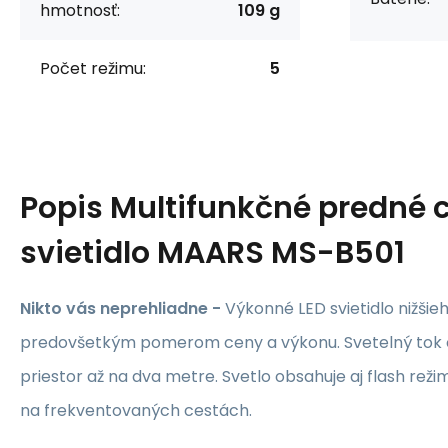
hmotnosť:
109 g
Počet režimu:
5
Popis
Multifunkčné predné 
svietidlo MAARS MS-B501
Nikto vás neprehliadne -
Výkonné LED svietidlo nižšieh
predovšetkým pomerom ceny a výkonu. Svetelný tok o
priestor až na dva metre. Svetlo obsahuje aj flash rež
na frekventovaných cestách.