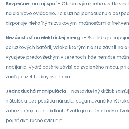
Bezpečne tam aj späť -
Okrem výrazného svetla sviet
na diaľkové ovládanie. To slúži na jednoduchú a bezpe
disponuje niekoľkými zvukovými možnosťami a frekven
Nezávislosť na elektrickej energii -
Svietidlo je napá
ceruzkových batérií, vďaka ktorým nie ste závislí na ele
využijete predovšetkým v terénoch, kde nemáte mož
nabíjania. Výdrž batérie závisí od zvoleného módu, pri
zaisťuje až 4 hodiny svietenia.
Jednoduchá manipulácia -
Nastaviteľný držiak zaisť
inštaláciu bez použitia náradia, pogumovaná konštrukci
zabezpečuje na riadidlách. Svetlo je možné kedykoľv
použiť ako ručné svietidlo.