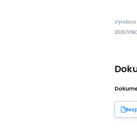
Výrobca:
2031/109C
Dok
Dokumen
Bezp