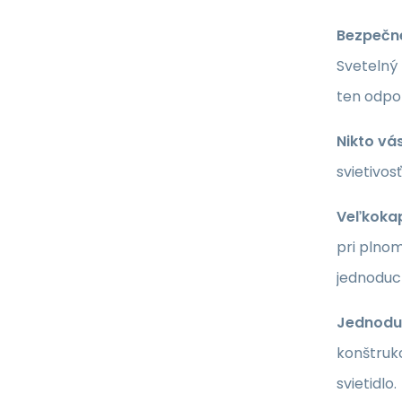
Bezpečne
Svetelný 
ten odpo
Nikto vá
svietivos
Veľkokap
pri plnom
jednoduc
Jednodu
konštrukc
svietidlo.