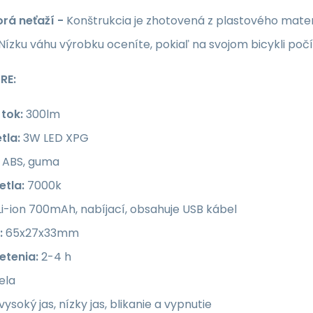
orá neťaží -
Konštrukcia je zhotovená z plastového mater
 Nízku váhu výrobku oceníte, pokiaľ na svojom bicykli poč
RE:
 tok:
300lm
tla:
3W
LED XPG
ABS, guma
etla:
7000k
i-ion 700mAh, nabíjací, obsahuje USB kábel
:
65x27x33mm
etenia:
2-4 h
ela
vysoký jas, nízky jas, blikanie a vypnutie