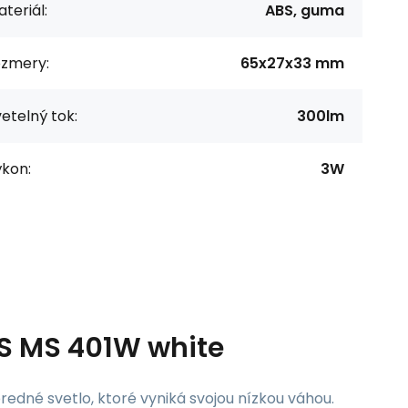
teriál:
ABS, guma
ozmery:
65x27x33 mm
etelný tok:
300lm
ýkon:
3W
RS MS 401W white
redné svetlo, ktoré vyniká svojou nízkou váhou.