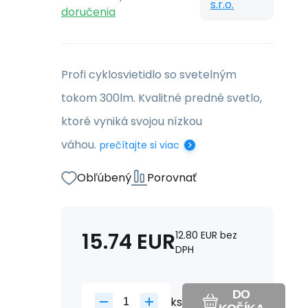
s.r.o.
doručenia
Profi cyklosvietidlo so svetelným
tokom 300lm. Kvalitné predné svetlo,
ktoré vyniká svojou nízkou
váhou.
prečítajte si viac
Obľúbený
Porovnať
15.74
EUR
12.80
EUR
bez
DPH
DO
ks