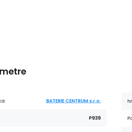
metre
ca:
BATERIE CENTRUM s.r.o.
h
P939
Po