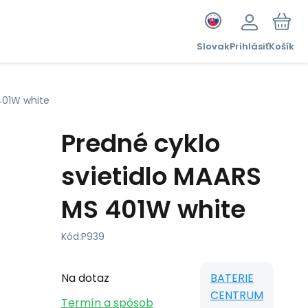
Slovak
Prihlásiť
Košík
401W white
Predné cyklo
svietidlo MAARS
MS 401W white
Kód:
P939
Na dotaz
BATERIE
CENTRUM
Termín a spôsob