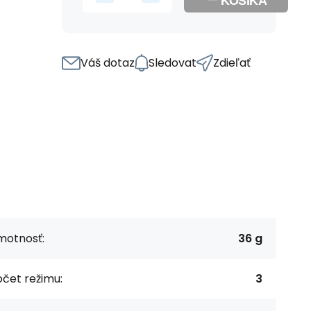
KOŠÍKA
Váš dotaz
Sledovat
Zdieľať
motnosť:
36 g
čet režimu:
3