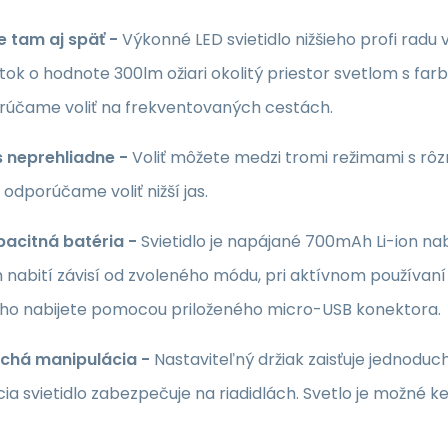
 tam aj späť -
Výkonné LED svietidlo nižšieho profi ra
tok o hodnote 300lm ožiari okolitý priestor svetlom s farb
rúčame voliť na frekventovaných cestách.
s neprehliadne -
Voliť môžete medzi tromi režimami s rôzn
ť odporúčame voliť nižší jas.
acitná batéria -
Svietidlo je napájané 700mAh Li-ion nab
 nabití závisí od zvoleného módu, pri aktívnom používaní 
ho nabijete pomocou priloženého micro-USB konektora.
chá manipulácia -
Nastaviteľný držiak zaisťuje jednoduc
ia svietidlo zabezpečuje na riadidlách. Svetlo je možné