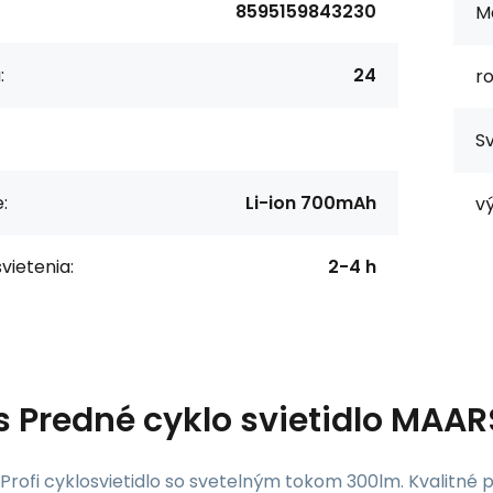
8595159843230
Ma
:
24
r
Sv
:
Li-ion 700mAh
v
vietenia:
2-4 h
s
Predné cyklo svietidlo MAA
Profi cyklosvietidlo so svetelným tokom 300lm. Kvalitné p