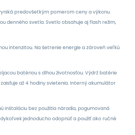
du vyniká predovšetkým pomerom ceny a výkonu.
ou denného svetla. Svetlo obsahuje aj flash režim,
ou intenzitou. Na šetrenie energie a zároveň veľkú
íjacou batériou s dlhou životnosťou. Výdrž batérie
zaisťuje až 4 hodiny svietenia. Interný akumulátor
hú inštaláciu bez použitia náradia, pogumovaná
 kedykoľvek jednoducho odopnúť a použiť ako ručné