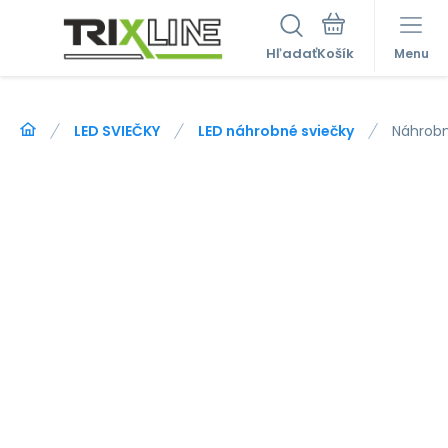
Hľadať
Menu
LED SVIEČKY
LED náhrobné sviečky
Náhrobn