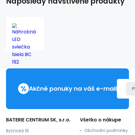
Naposledy navštívené produkty
Náhrobná
LED
sviečka
biela
BC
192
%
Akčné ponuky na váš e-mail
P
BATERIE CENTRUM SK, s.r.o.
Všetko o nákupe
Obchodní podmínky
Bytčická 16