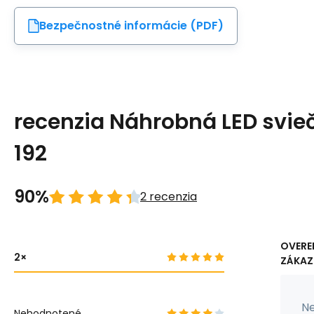
Bezpečnostné informácie (PDF)
recenzia Náhrobná LED svie
192
90%
2 recenzia
OVERE
2
ZÁKAZ
Ne
Nehodnotené