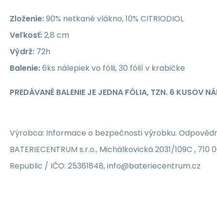
Zloženie:
90% netkané vlákno, 10% CITRIODIOL
Veľkosť:
2,8 cm
Výdrž:
72h
Balenie:
6ks nálepiek vo fólii, 30 fólií v krabičke
PREDÁVANÉ BALENIE JE JEDNA FÓLIA, TZN. 6 KUSOV NÁ
Výrobca: Informace o bezpečnosti výrobku. Odpovědn
BATERIECENTRUM s.r.o., Michálkovická 2031/109C , 710 
Republic / IČO: 25361848, info@bateriecentrum.cz