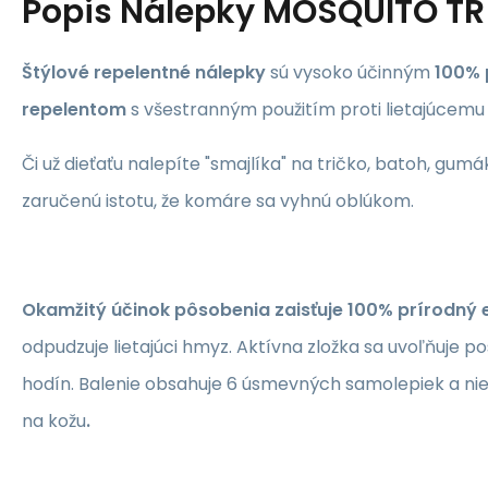
Popis
Nálepky MOSQUITO TR
Štýlové repelentné nálepky
sú vysoko účinným
100% 
repelentom
s všestranným použitím proti lietajúcemu
Či už dieťaťu nalepíte "smajlíka" na tričko, batoh, gum
zaručenú istotu, že komáre sa vyhnú oblúkom.
Okamžitý účinok pôsobenia zaisťuje 100% prírodný e
odpudzuje lietajúci hmyz. Aktívna zložka sa uvoľňuje p
hodín. Balenie obsahuje 6 úsmevných samolepiek a nie
na kožu
.