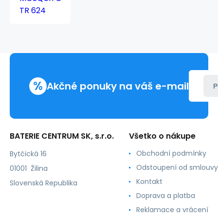
TR
624
%
Akčné ponuky na váš e-mail
P
BATERIE CENTRUM SK, s.r.o.
Všetko o nákupe
Obchodní podmínky
Bytčická 16
Odstoupení od smlouvy
01001 Žilina
Kontakt
Slovenská Republika
Doprava a platba
Reklamace a vrácení