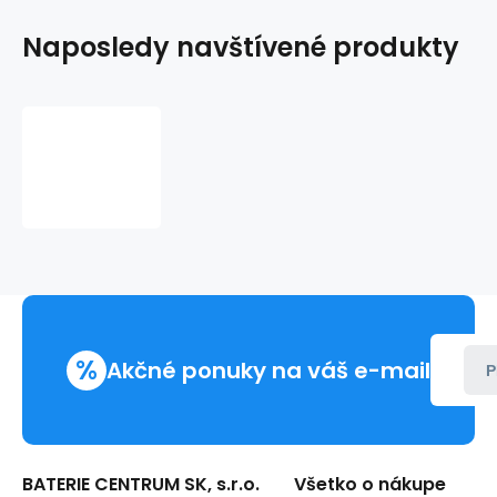
Naposledy navštívené produkty
Batéria
EVEREADY
D-
R20
1,5V
zinkochloridová
2ks
Energizer
%
Akčné ponuky na váš e-mail
P
BATERIE CENTRUM SK, s.r.o.
Všetko o nákupe