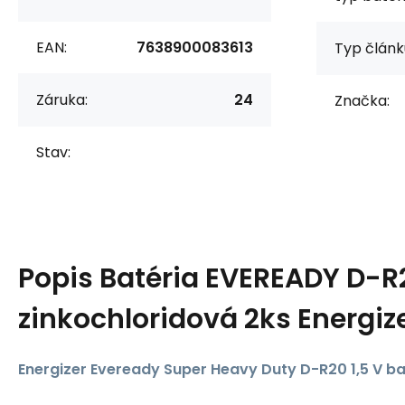
EAN:
7638900083613
Typ článk
Záruka:
24
Značka:
Stav:
Popis
Batéria EVEREADY D-R
zinkochloridová 2ks Energiz
Energizer Eveready Super Heavy Duty D-R20 1,5 V ba