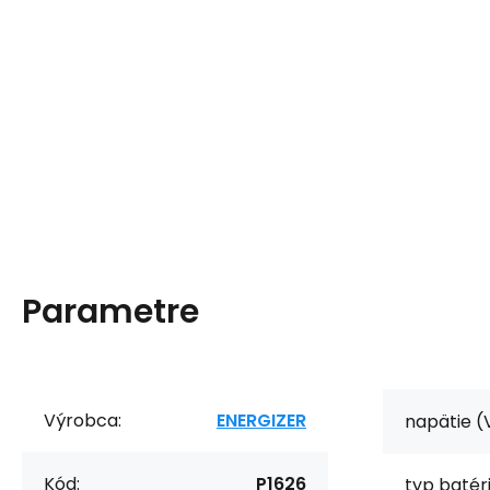
Parametre
Výrobca:
ENERGIZER
napätie (
Kód:
P1626
typ batéri