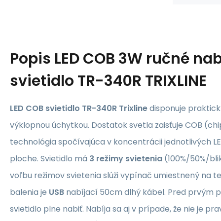
Popis
LED COB 3W ručné nab
svietidlo TR-340R TRIXLINE
LED COB svietidlo TR-340R Trixline
disponuje prakti
výklopnou úchytkou. Dostatok svetla zaisťuje COB (chi
technológia spočívajúca v koncentrácii jednotlivých L
ploche. Svietidlo má
3 režimy svietenia
(100%/50%/blik
voľbu režimov svietenia slúži vypínač umiestnený na tel
balenia je
USB
nabíjací 50cm dlhý kábel. Pred prvým p
svietidlo plne nabiť. Nabíja sa aj v prípade, že nie je p