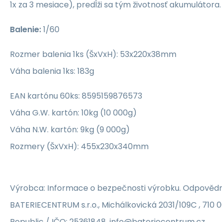
1x za 3 mesiace), predĺži sa tým životnosť akumulátora
Balenie:
1/60
Rozmer balenia 1ks (ŠxVxH): 53x220x38mm
Váha balenia 1ks: 183g
EAN kartónu 60ks: 8595159876573
Váha G.W. kartón: 10kg (10 000g)
Váha N.W. kartón: 9kg (9 000g)
Rozmery (ŠxVxH): 455x230x340mm
Výrobca: Informace o bezpečnosti výrobku. Odpovědn
BATERIECENTRUM s.r.o., Michálkovická 2031/109C , 710 
Republic / IČO: 25361848, info@bateriecentrum.cz