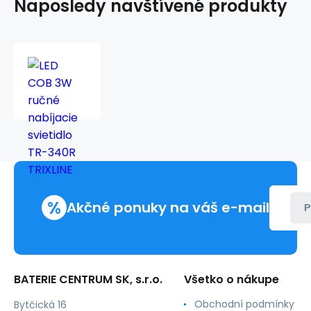
Naposledy navštívené produkty
LED
COB
3W
ručné
nabíjacie
svietidlo
TR-
340R
TRIXLINE
%
Akčné ponuky na váš e-mail
P
BATERIE CENTRUM SK, s.r.o.
Všetko o nákupe
Obchodní podmínky
Bytčická 16