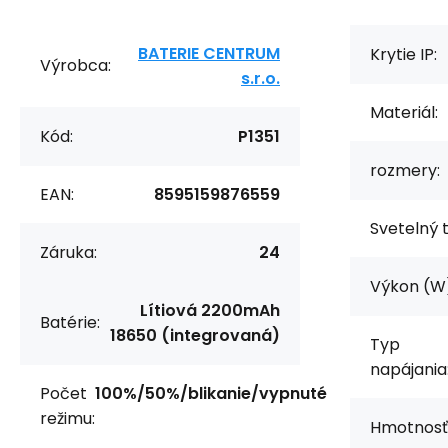
BATERIE CENTRUM
Krytie IP:
Výrobca:
s.r.o.
Materiál:
Kód:
P1351
rozmery:
EAN:
8595159876559
Svetelný t
Záruka:
24
Výkon (W
Lítiová 2200mAh
Batérie:
18650 (integrovaná)
Typ
napájania
Počet
100%/50%/blikanie/vypnuté
režimu:
Hmotnosť